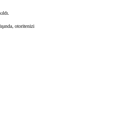
ıldı.
şında, otoritenizi