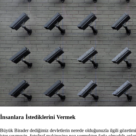
İnsanlara İstediklerini Vermek
Büyük Birader dediğimiz devletlerin nerede olduğunuzla ilgili gözetimi 
ister sevmeyin, fotoğraf makinesine poz vermekten farkı olmadığı anlam