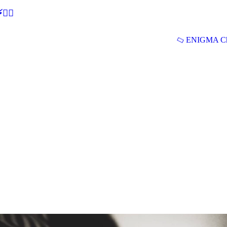
🕵‍♂
ENIGMA Ch