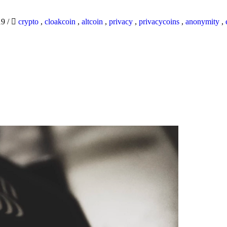
19
/
crypto
,
cloakcoin
,
altcoin
,
privacy
,
privacycoins
,
anonymity
,