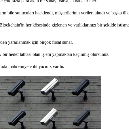
e çok fazla para akan bir sanayi varsa, akbabalar iner.
n bile sunucuları hacklendi, müşterilerinin verileri alındı ve başka ülke
lockchain'in her köşesinde gizlenen ve varlıklarınızı bir şekilde istism
den yararlanmak için birçok fırsat sunar.
dev bir hedef tahtası olan işlem yapmaktan kaçınmış olursunuz.
da mahremiyete ihtiyacınız vardır.