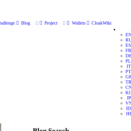
allenge
Blog
Project
Wallets
CloakWiki
E
R
ES
F
D
PL
IT
PT
G
T
C
K
JP
V
ID
HI
Blog Search