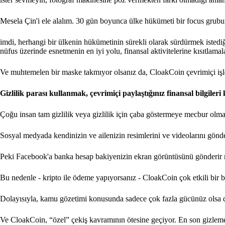
Mesela Çin'i ele alalım. 30 gün boyunca ülke hükümeti bir focus grub
imdi, herhangi bir ülkenin hükümetinin sürekli olarak sürdürmek istediği
nüfus üzerinde esnetmenin en iyi yolu, finansal aktivitelerine kısıtlamala
Ve muhtemelen bir maske takmıyor olsanız da, CloakCoin çevrimiçi işlem
Gizlilik parası kullanmak, çevrimiçi paylaştığınız finansal bilgile
Çoğu insan tam gizlilik veya gizlilik için çaba göstermeye mecbur olmasa
Sosyal medyada kendinizin ve ailenizin resimlerini ve videolarını gönde
Peki Facebook'a banka hesap bakiyenizin ekran görüntüsünü gönderir 
Bu nedenle - kripto ile ödeme yapıyorsanız - CloakCoin çok etkili bir bi
Dolayısıyla, kamu gözetimi konusunda sadece çok fazla gücünüz olsa d
Ve CloakCoin, “özel” çekiş kavramının ötesine geçiyor. En son gizleme t