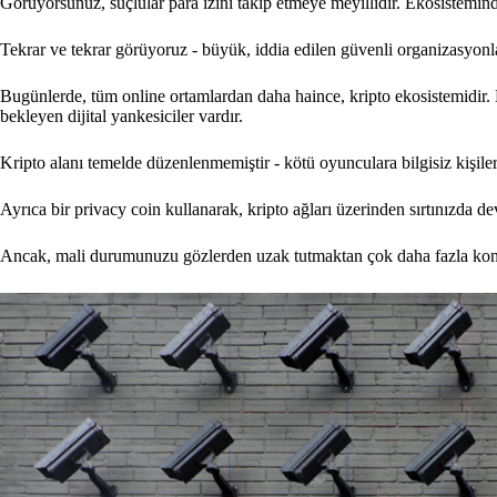
Görüyorsunuz, suçlular para izini takip etmeye meyillidir. Ekosistemind
Tekrar ve tekrar görüyoruz - büyük, iddia edilen güvenli organizasyonları
Bugünlerde, tüm online ortamlardan daha haince, kripto ekosistemidir. B
bekleyen dijital yankesiciler vardır.
Kripto alanı temelde düzenlenmemiştir - kötü oyunculara bilgisiz kişiler
Ayrıca bir privacy coin kullanarak, kripto ağları üzerinden sırtınızda 
Ancak, mali durumunuzu gözlerden uzak tutmaktan çok daha fazla konu