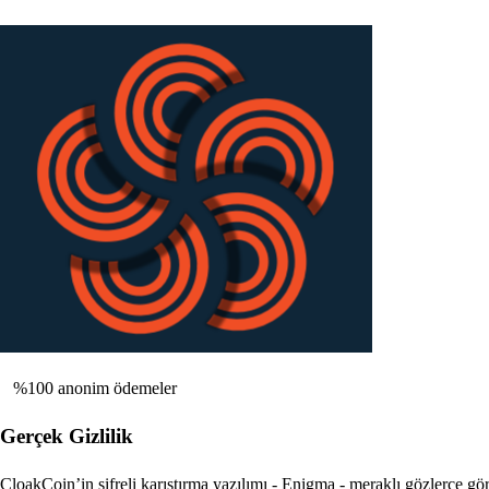
%100 anonim ödemeler
Gerçek Gizlilik
CloakCoin’in şifreli karıştırma yazılımı - Enigma - meraklı gözlerce gör