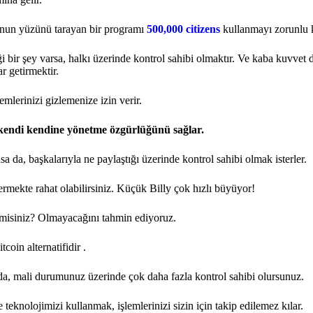
unun yüzünü tarayan bir programı
500,000 citizens
kullanmayı zorunlu k
 bir şey varsa, halkı üzerinde kontrol sahibi olmaktır. Ve kaba kuvvet dı
r getirmektir.
lerinizi gizlemenize izin verir.
ri kendi kendine yönetme özgürlüğünü sağlar.
 da, başkalarıyla ne paylaştığı üzerinde kontrol sahibi olmak isterler.
rmekte rahat olabilirsiniz. Küçük Billy çok hızlı büyüyor!
misiniz? Olmayacağını tahmin ediyoruz.
tcoin alternatifidir
.
a, mali durumunuz üzerinde çok daha fazla kontrol sahibi olursunuz.
eknolojimizi kullanmak, işlemlerinizi sizin için takip edilemez kılar.