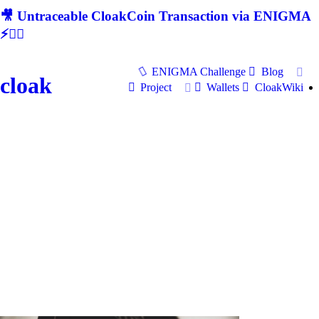
🎥 Untraceable CloakCoin Transaction via ENIGMA
⚡🕵‍♂
ENIGMA Challenge
Blog
cloak
Project
Wallets
CloakWiki