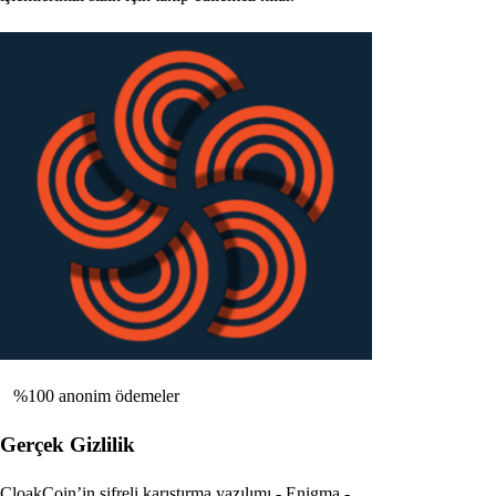
%100 anonim ödemeler
Gerçek Gizlilik
CloakCoin’in şifreli karıştırma yazılımı - Enigma -