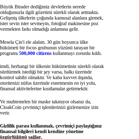
Büyük Birader dediğimiz devletlerin nerede
olduğunuzla ilgili gözetimi sürekli olarak artmakta.
Gelişmiş ülkelerin çoğunda kamusal alanlara girmek,
ister sevin ister sevmeyin, fotoğraf makinesine poz
vermekten farkı olmadığı anlamına gelir.
Mesela Çin'i ele alalım. 30 gün boyunca ülke
hükümeti bir focus grubunun yüzünü tarayan bir
programı
500,000 citizens
kullanmayı zorunlu kıldı.
imdi, herhangi bir ülkenin hükümetinin sürekli olarak
sürdürmek istediği bir şey varsa, halkı üzerinde
kontrol sahibi olmaktır. Ve kaba kuvvet dışında,
otoritenizi nüfus üzerinde esnetmenin en iyi yolu,
finansal aktivitelerine kısıtlamalar getirmektir.
Ve muhtemelen bir maske takmıyor olsanız da,
CloakCoin çevrimiçi işlemlerinizi gizlemenize izin
verir.
Gizlilik parası kullanmak, çevrimiçi paylaştığınız
finansal bilgileri kendi kendine yönetme
özgürlüğünü sağlar.