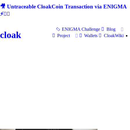
🎥 Untraceable CloakCoin Transaction via ENIGMA
⚡🕵‍♂
ENIGMA Challenge
Blog
cloak
Project
Wallets
CloakWiki