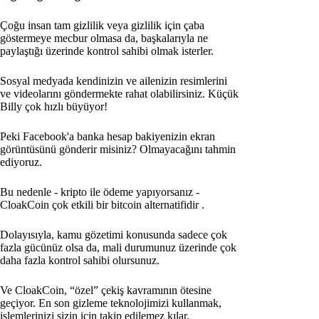
Çoğu insan tam gizlilik veya gizlilik için çaba
göstermeye mecbur olmasa da, başkalarıyla ne
paylaştığı üzerinde kontrol sahibi olmak isterler.
Sosyal medyada kendinizin ve ailenizin resimlerini
ve videolarını göndermekte rahat olabilirsiniz. Küçük
Billy çok hızlı büyüyor!
Peki Facebook'a banka hesap bakiyenizin ekran
görüntüsünü gönderir misiniz? Olmayacağını tahmin
ediyoruz.
Bu nedenle - kripto ile ödeme yapıyorsanız -
CloakCoin çok etkili bir bitcoin alternatifidir
.
Dolayısıyla, kamu gözetimi konusunda sadece çok
fazla gücünüz olsa da, mali durumunuz üzerinde çok
daha fazla kontrol sahibi olursunuz.
Ve CloakCoin, “özel” çekiş kavramının ötesine
geçiyor. En son gizleme teknolojimizi kullanmak,
işlemlerinizi sizin için takip edilemez kılar.