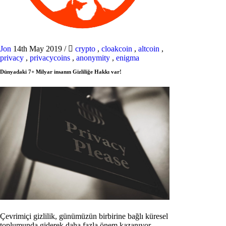
Jon
14th May 2019
/
crypto
,
cloakcoin
,
altcoin
,
privacy
,
privacycoins
,
anonymity
,
enigma
Dünyadaki 7+ Milyar insanın Gizliliğe Hakkı var!
Çevrimiçi gizlilik, günümüzün birbirine bağlı küresel
toplumunda giderek daha fazla önem kazanıyor.