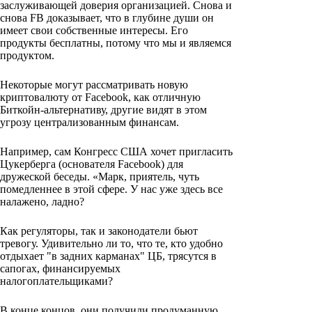
заслуживающей доверия организацией. Снова и
снова FB доказывает, что в глубине души он
имеет свои собственные интересы. Его
продукты бесплатны, потому что мы и являемся
продуктом.
Некоторые могут рассматривать новую
криптовалюту от Facebook, как отличную
Биткойн-альтернативу, другие видят в этом
угрозу централизованным финансам.
Например, сам Конгресс США хочет пригласить
Цукерберга (основателя Facebook) для
дружеской беседы. «Марк, приятель, чуть
помедленнее в этой сфере. У нас уже здесь все
налажено, ладно?
Как регуляторы, так и законодатели бьют
тревогу. Удивительно ли то, что те, кто удобно
отдыхает "в задних карманах" ЦБ, трясутся в
сапогах, финансируемых
налогоплательщиками?
В конце концов, они получили продуманную,