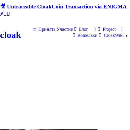
🎥 Untraceable CloakCoin Transaction via ENIGMA
⚡🕵‍♂
Принять Участие
Блог
Project
cloak
Кошельки
CloakWiki