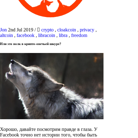
Jon
2nd Jul 2019
/
crypto
,
cloakcoin
,
privacy
,
altcoin
,
facebook
,
libracoin
,
libra
,
freedom
Или это волк в крипто-овечьей шкуре?
Хорошо, давайте посмотрим правде в глаза. У
Facebook точно нет истории того, чтобы быть