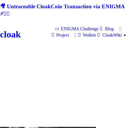
🎥 Untraceable CloakCoin Transaction via ENIGMA
⚡🕵‍♂
ENIGMA Challenge
Blog
cloak
Project
Wallets
CloakWiki