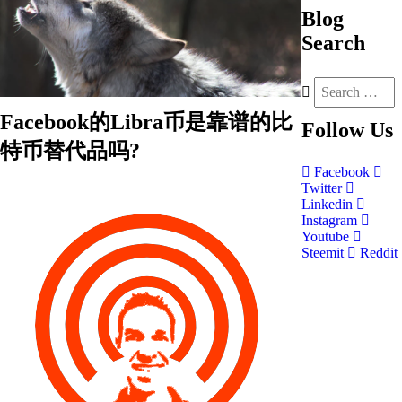
Blog
Search
Facebook的Libra币是靠谱的比
Follow
Us
特币替代品吗?
Facebook
Twitter
Linkedin
Instagram
Youtube
Steemit
Reddit