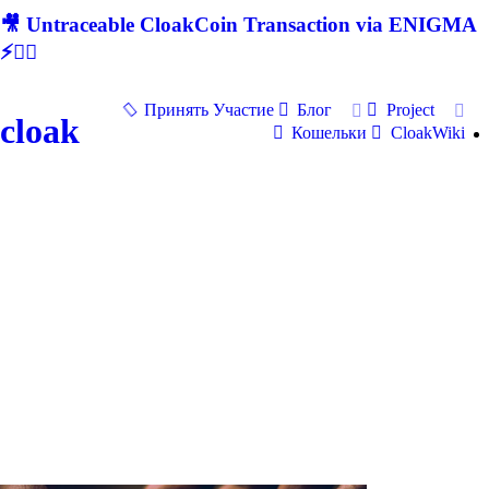
🎥 Untraceable CloakCoin Transaction via ENIGMA
⚡🕵‍♂
Принять Участие
Блог
Project
cloak
Кошельки
CloakWiki