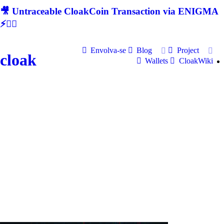
🎥 Untraceable CloakCoin Transaction via ENIGMA
⚡🕵‍♂
Envolva-se
Blog
Project
cloak
Wallets
CloakWiki