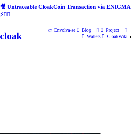
🎥 Untraceable CloakCoin Transaction via ENIGMA
⚡🕵‍♂
Envolva-se
Blog
Project
cloak
Wallets
CloakWiki