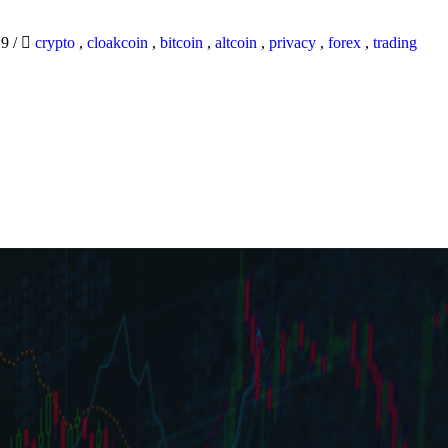
19
/
crypto
,
cloakcoin
,
bitcoin
,
altcoin
,
privacy
,
forex
,
trading