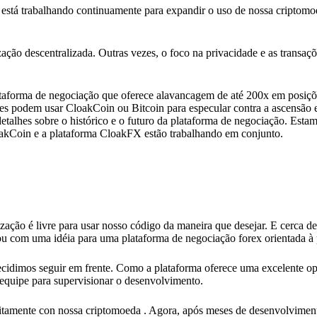
está trabalhando continuamente para expandir o uso de nossa criptomo
ização descentralizada. Outras vezes, o foco na privacidade e as transa
ataforma de negociação que oferece alavancagem de até 200x em posiç
res podem usar CloakCoin ou Bitcoin para especular contra a ascensão 
lhes sobre o histórico e o futuro da plataforma de negociação. Esta
oakCoin e a plataforma CloakFX estão trabalhando em conjunto.
ção é livre para usar nosso código da maneira que desejar. E cerca de 
u com uma idéia para uma plataforma de negociação forex orientada à 
decidimos seguir em frente. Como a plataforma oferece uma excelente o
equipe para supervisionar o desenvolvimento.
eitamente con nossa criptomoeda . Agora, após meses de desenvolvimen