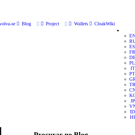
volva-se
Blog
Project
Wallets
CloakWiki
E
R
ES
F
D
PL
IT
PT
G
T
C
K
JP
V
ID
HI
Procurar no Blog