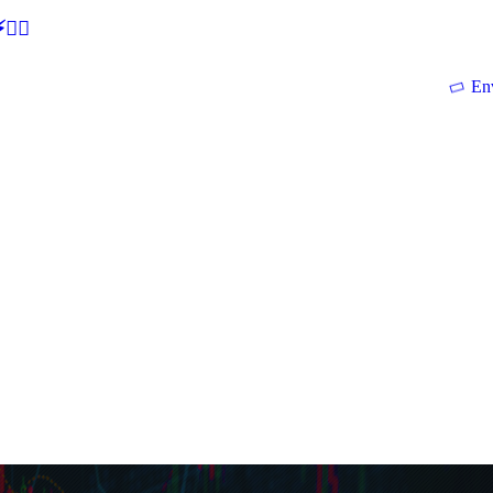
🕵‍♂
En