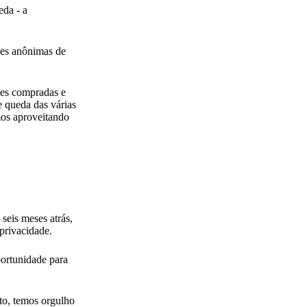
eda - a
ções anônimas de
ões compradas e
e queda das várias
mos aproveitando
seis meses atrás,
privacidade.
portunidade para
to, temos orgulho