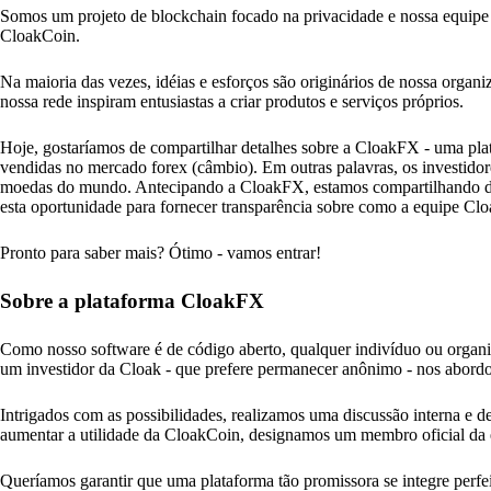
Somos um projeto de blockchain focado na privacidade e nossa equipe 
CloakCoin.
Na maioria das vezes, idéias e esforços são originários de nossa organ
nossa rede inspiram entusiastas a criar produtos e serviços próprios.
Hoje, gostaríamos de compartilhar detalhes sobre a CloakFX - uma pl
vendidas no mercado forex (câmbio). Em outras palavras, os investido
moedas do mundo. Antecipando a CloakFX, estamos compartilhando deta
esta oportunidade para fornecer transparência sobre como a equipe Cl
Pronto para saber mais? Ótimo - vamos entrar!
Sobre a plataforma CloakFX
Como nosso software é de código aberto, qualquer indivíduo ou organiza
um investidor da Cloak - que prefere permanecer anônimo - nos abordo
Intrigados com as possibilidades, realizamos uma discussão interna e 
aumentar a utilidade da CloakCoin, designamos um membro oficial da 
Queríamos garantir que uma plataforma tão promissora se integre perf