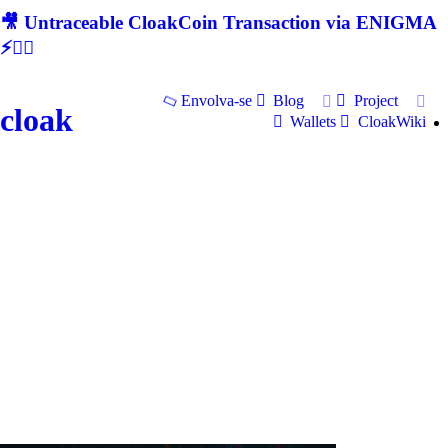
🎥 Untraceable CloakCoin Transaction via ENIGMA
⚡🕵‍♂
Envolva-se
Blog
Project
cloak
Wallets
CloakWiki