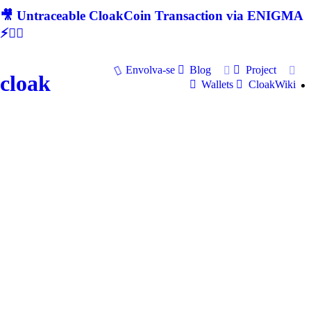
🎥 Untraceable CloakCoin Transaction via ENIGMA
⚡🕵‍♂
Envolva-se
Blog
Project
cloak
Wallets
CloakWiki