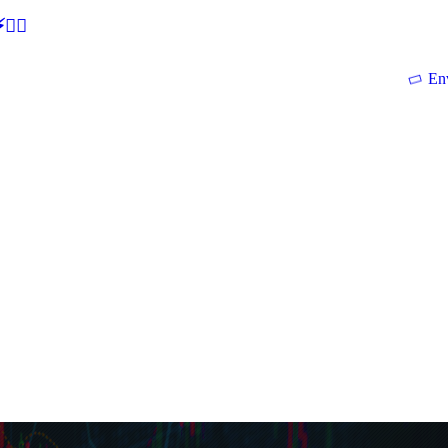
🕵‍♂
En