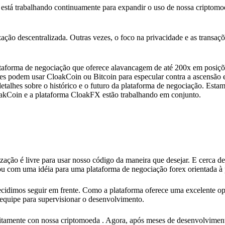
está trabalhando continuamente para expandir o uso de nossa criptomo
ização descentralizada. Outras vezes, o foco na privacidade e as transa
ataforma de negociação que oferece alavancagem de até 200x em posiç
res podem usar CloakCoin ou Bitcoin para especular contra a ascensão 
lhes sobre o histórico e o futuro da plataforma de negociação. Esta
oakCoin e a plataforma CloakFX estão trabalhando em conjunto.
ção é livre para usar nosso código da maneira que desejar. E cerca de 
u com uma idéia para uma plataforma de negociação forex orientada à 
decidimos seguir em frente. Como a plataforma oferece uma excelente o
equipe para supervisionar o desenvolvimento.
eitamente con nossa criptomoeda . Agora, após meses de desenvolvimen