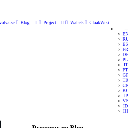
volva-se
Blog
Project
Wallets
CloakWiki
E
R
ES
F
D
PL
IT
PT
G
T
C
K
JP
V
ID
HI
Procurar no Blog