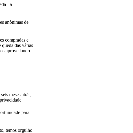
eda - a
ções anônimas de
ões compradas e
e queda das várias
mos aproveitando
seis meses atrás,
privacidade.
portunidade para
to, temos orgulho