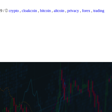
19
/
crypto
,
cloakcoin
,
bitcoin
,
altcoin
,
privacy
,
forex
,
trading