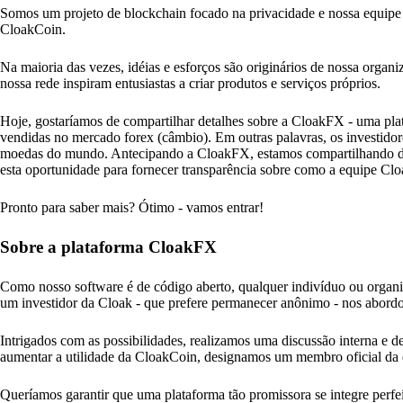
Somos um projeto de blockchain focado na privacidade e nossa equipe 
CloakCoin.
Na maioria das vezes, idéias e esforços são originários de nossa organ
nossa rede inspiram entusiastas a criar produtos e serviços próprios.
Hoje, gostaríamos de compartilhar detalhes sobre a CloakFX - uma pl
vendidas no mercado forex (câmbio). Em outras palavras, os investido
moedas do mundo. Antecipando a CloakFX, estamos compartilhando deta
esta oportunidade para fornecer transparência sobre como a equipe Cl
Pronto para saber mais? Ótimo - vamos entrar!
Sobre a plataforma CloakFX
Como nosso software é de código aberto, qualquer indivíduo ou organiza
um investidor da Cloak - que prefere permanecer anônimo - nos abordo
Intrigados com as possibilidades, realizamos uma discussão interna e 
aumentar a utilidade da CloakCoin, designamos um membro oficial da 
Queríamos garantir que uma plataforma tão promissora se integre perf