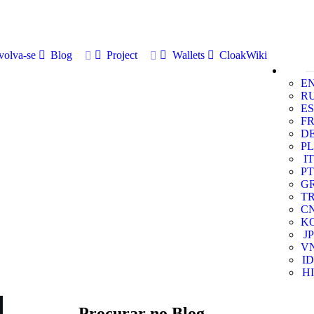
volva-se
Blog
Project
Wallets
CloakWiki
E
R
ES
F
D
PL
IT
PT
G
T
C
K
JP
V
ID
HI
Procurar no Blog