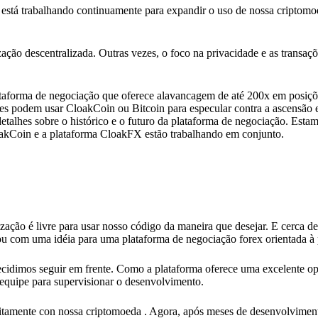
está trabalhando continuamente para expandir o uso de nossa criptomo
ização descentralizada. Outras vezes, o foco na privacidade e as transa
ataforma de negociação que oferece alavancagem de até 200x em posiç
res podem usar CloakCoin ou Bitcoin para especular contra a ascensão 
lhes sobre o histórico e o futuro da plataforma de negociação. Esta
oakCoin e a plataforma CloakFX estão trabalhando em conjunto.
ção é livre para usar nosso código da maneira que desejar. E cerca de 
u com uma idéia para uma plataforma de negociação forex orientada à 
decidimos seguir em frente. Como a plataforma oferece uma excelente o
equipe para supervisionar o desenvolvimento.
eitamente con nossa criptomoeda . Agora, após meses de desenvolvimen