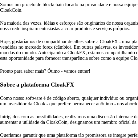
Somos um projeto de blockchain focado na privacidade e nossa equipe 
CloakCoin.
Na maioria das vezes, idéias e esforços são originários de nossa organ
nossa rede inspiram entusiastas a criar produtos e serviços próprios.
Hoje, gostaríamos de compartilhar detalhes sobre a CloakFX - uma pl
vendidas no mercado forex (câmbio). Em outras palavras, os investido
moedas do mundo. Antecipando a CloakFX, estamos compartilhando deta
esta oportunidade para fornecer transparência sobre como a equipe Cl
Pronto para saber mais? Ótimo - vamos entrar!
Sobre a plataforma CloakFX
Como nosso software é de código aberto, qualquer indivíduo ou organiza
um investidor da Cloak - que prefere permanecer anônimo - nos abordo
Intrigados com as possibilidades, realizamos uma discussão interna e 
aumentar a utilidade da CloakCoin, designamos um membro oficial da 
Queríamos garantir que uma plataforma tão promissora se integre perf