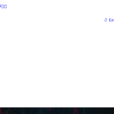
🕵‍♂
En