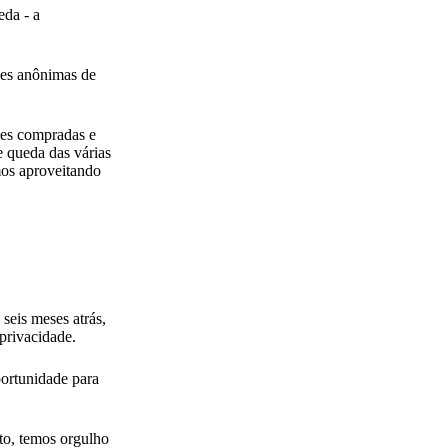
eda - a
ções anônimas de
ões compradas e
e queda das várias
mos aproveitando
seis meses atrás,
privacidade.
portunidade para
to, temos orgulho