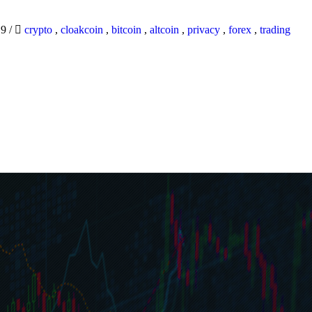
19
/
crypto
,
cloakcoin
,
bitcoin
,
altcoin
,
privacy
,
forex
,
trading