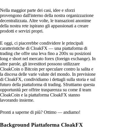
Nella maggior parte dei casi, idee e sforzi
provengono dall'interno della nostra organizzazione
decentralizzata. Altre volte, le transazioni anonime
della nostra rete ispirano gli appassionati a creare
prodotti e servizi propri.
E oggi, ci piacerebbe condividere le principali
caratteristiche di CloakFX — una piattaforma di
trading che offre una leva fino a 200x su posizioni
long e short nel mercato forex (foreign exchange). In
altre parole, gli investitori possono utilizzare
CloakCoin o Bitcoin per speculare contro la salita e
la discesa delle varie valute del mondo. In previsione
di CloakFX, condividiamo i dettagli sulla storia e sul
futuro della piattaforma di trading. Sfruttiamo questa
opportunità per offrire trasparenza su come il team
CloakCoin e la piattaforma CloakFX stanno
lavorando insieme.
Pronti a saperne di più? Ottimo — andiamo!
Background Piattaforma CloakFX