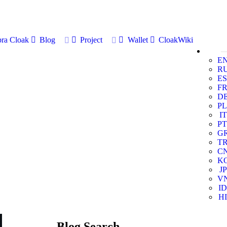
ra Cloak
Blog
Project
Wallet
CloakWiki
E
R
ES
F
D
PL
IT
PT
G
T
C
K
JP
V
ID
HI
Blog Search