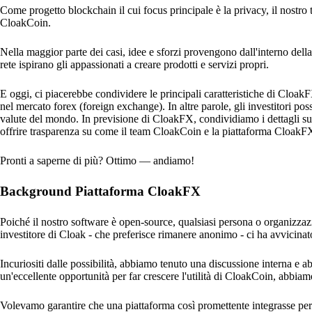
Come progetto blockchain il cui focus principale è la privacy, il nostro
CloakCoin.
Nella maggior parte dei casi, idee e sforzi provengono dall'interno della
rete ispirano gli appassionati a creare prodotti e servizi propri.
E oggi, ci piacerebbe condividere le principali caratteristiche di Cloak
nel mercato forex (foreign exchange). In altre parole, gli investitori pos
valute del mondo. In previsione di CloakFX, condividiamo i dettagli sull
offrire trasparenza su come il team CloakCoin e la piattaforma CloakF
Pronti a saperne di più? Ottimo — andiamo!
Background Piattaforma CloakFX
Poiché il nostro software è open-source, qualsiasi persona o organizzazio
investitore di Cloak - che preferisce rimanere anonimo - ci ha avvicinato
Incuriositi dalle possibilità, abbiamo tenuto una discussione interna e a
un'eccellente opportunità per far crescere l'utilità di CloakCoin, abbia
Volevamo garantire che una piattaforma così promettente integrasse perf