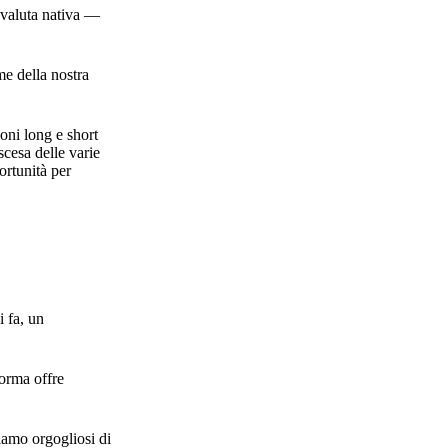
tovaluta nativa —
me della nostra
oni long e short
scesa delle varie
ortunità per
i fa, un
forma offre
iamo orgogliosi di