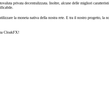
ptovaluta privata decentralizzata. Inoltre, alcune delle migliori caratteri
ficabile.
izzare la moneta nativa della nostra rete. E tra il nostro progetto, la no
orma CloakFX!