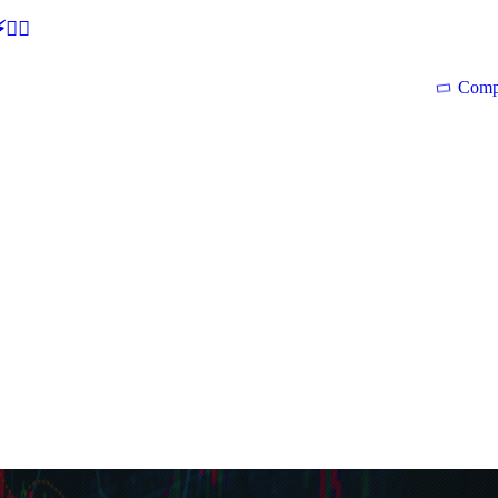
🕵‍♂
Comp