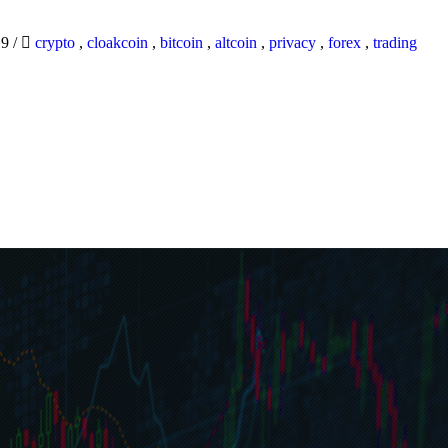
19
/
crypto
,
cloakcoin
,
bitcoin
,
altcoin
,
privacy
,
forex
,
trading