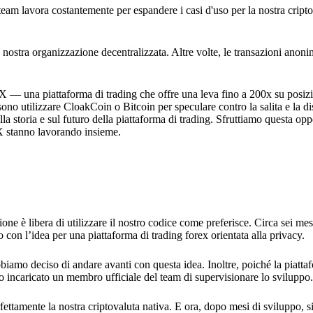
 team lavora costantemente per espandere i casi d'uso per la nostra crip
 nostra organizzazione decentralizzata. Altre volte, le transazioni anoni
FX — una piattaforma di trading che offre una leva fino a 200x su posizi
sono utilizzare CloakCoin o Bitcoin per speculare contro la salita e la di
a storia e sul futuro della piattaforma di trading. Sfruttiamo questa opp
X stanno lavorando insieme.
ne è libera di utilizzare il nostro codice come preferisce. Circa sei mes
 con l’idea per una piattaforma di trading forex orientata alla privacy.
bbiamo deciso di andare avanti con questa idea. Inoltre, poiché la piatta
mo incaricato un membro ufficiale del team di supervisionare lo sviluppo.
ettamente la nostra criptovaluta nativa. E ora, dopo mesi di sviluppo, s