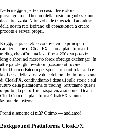
Nella maggior parte dei casi, idee e sforzi
provengono dall'interno della nostra organizzazione
decentralizzata. Altre volte, le transazioni anonime
della nostra rete ispirano gli appassionati a creare
prodotti e servizi propri.
E oggi, ci piacerebbe condividere le principali
caratteristiche di CloakFX — una piattaforma di
trading che offre una leva fino a 200x su posizioni
long e short nel mercato forex (foreign exchange). In
altre parole, gli investitori possono utilizzare
CloakCoin o Bitcoin per speculare contro la salita e
la discesa delle varie valute del mondo. In previsione
di CloakFX, condividiamo i dettagli sulla storia e sul
futuro della piattaforma di trading. Sfruttiamo questa
opportunità per offrire trasparenza su come il team
CloakCoin e la piattaforma CloakFX stanno
lavorando insieme.
Pronti a saperne di più? Ottimo — andiamo!
Background Piattaforma CloakFX