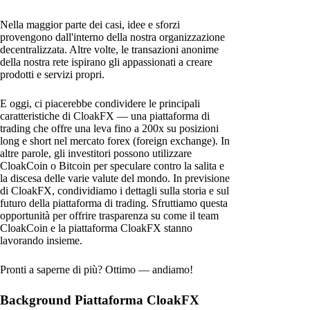
Nella maggior parte dei casi, idee e sforzi
provengono dall'interno della nostra organizzazione
decentralizzata. Altre volte, le transazioni anonime
della nostra rete ispirano gli appassionati a creare
prodotti e servizi propri.
E oggi, ci piacerebbe condividere le principali
caratteristiche di CloakFX — una piattaforma di
trading che offre una leva fino a 200x su posizioni
long e short nel mercato forex (foreign exchange). In
altre parole, gli investitori possono utilizzare
CloakCoin o Bitcoin per speculare contro la salita e
la discesa delle varie valute del mondo. In previsione
di CloakFX, condividiamo i dettagli sulla storia e sul
futuro della piattaforma di trading. Sfruttiamo questa
opportunità per offrire trasparenza su come il team
CloakCoin e la piattaforma CloakFX stanno
lavorando insieme.
Pronti a saperne di più? Ottimo — andiamo!
Background Piattaforma CloakFX