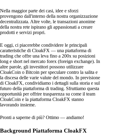
Nella maggior parte dei casi, idee e sforzi
provengono dall'interno della nostra organizzazione
decentralizzata. Altre volte, le transazioni anonime
della nostra rete ispirano gli appassionati a creare
prodotti e servizi propri.
E oggi, ci piacerebbe condividere le principali
caratteristiche di CloakFX — una piattaforma di
trading che offre una leva fino a 200x su posizioni
long e short nel mercato forex (foreign exchange). In
altre parole, gli investitori possono utilizzare
CloakCoin o Bitcoin per speculare contro la salita e
la discesa delle varie valute del mondo. In previsione
di CloakFX, condividiamo i dettagli sulla storia e sul
futuro della piattaforma di trading. Sfruttiamo questa
opportunità per offrire trasparenza su come il team
CloakCoin e la piattaforma CloakFX stanno
lavorando insieme.
Pronti a saperne di più? Ottimo — andiamo!
Background Piattaforma CloakFX