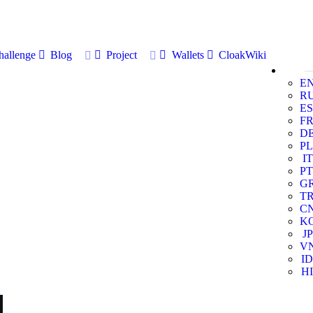
allenge
Blog
Project
Wallets
CloakWiki
E
R
ES
F
D
PL
IT
PT
G
T
C
K
JP
V
ID
HI