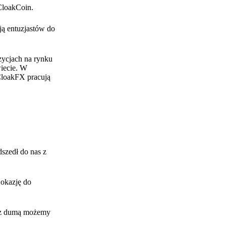
CloakCoin.
ją entuzjastów do
zycjach na rynku
iecie. W
 CloakFX pracują
szedł do nas z
 okazję do
, z dumą możemy