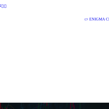
🕵‍♂
ENIGMA Ch