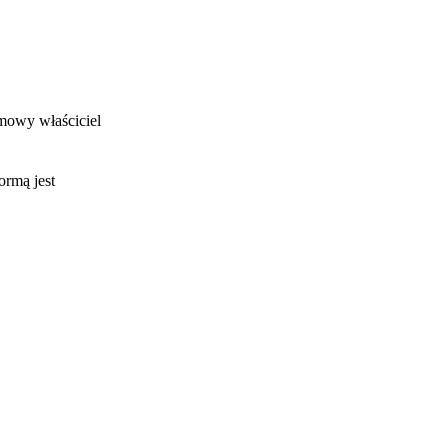
imowy właściciel
ormą jest