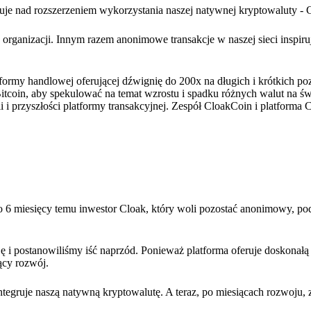
cuje nad rozszerzeniem wykorzystania naszej natywnej kryptowaluty - 
organizacji. Innym razem anonimowe transakcje w naszej sieci inspiru
tformy handlowej oferującej dźwignię do 200x na długich i krótkich po
coin, aby spekulować na temat wzrostu i spadku różnych walut na św
 i przyszłości platformy transakcyjnej. Zespół CloakCoin i platforma
o 6 miesięcy temu inwestor Cloak, który woli pozostać anonimowy, pod
i postanowiliśmy iść naprzód. Ponieważ platforma oferuje doskonałą
ący rozwój.
ntegruje naszą natywną kryptowalutę. A teraz, po miesiącach rozwoju