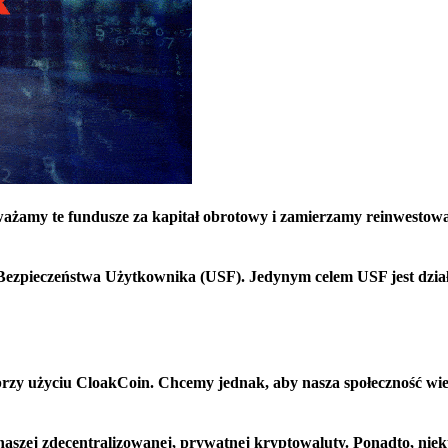
ażamy te fundusze za kapitał obrotowy i zamierzamy reinwestowa
Bezpieczeństwa Użytkownika (USF). Jedynym celem USF jest dział
przy użyciu CloakCoin. Chcemy jednak, aby nasza społeczność wied
naszej zdecentralizowanej, prywatnej kryptowaluty. Ponadto, niek