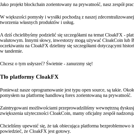
Jako projekt blockchain zorientowany na prywatność, nasz zespół pra
W większości pomysły i wysiłki pochodzą z naszej zdecentralizowanej 
tworzenia własnych produktów i usług.
A dziś chcielibyśmy podzielić się szczegółami na temat CloakFX - pla
walutowym. Innymi słowy, inwestorzy mogą używać CloakCoin lub Bit
oczekiwaniu na CloakFX dzielimy się szczegółami dotyczącymi historii
w tandemie.
Chcesz o tym usłyszeć? Świetnie - zanurzmy się!
Tło platformy CloakFX
Ponieważ nasze oprogramowanie jest typu open source, są takie. Okoł
pomysłem na platformę handlową forex zorientowaną na prywatność.
Zaintrygowani możliwościami przeprowadziliśmy wewnętrzną dyskusję 
zwiększenia użyteczności CloakCoin, mamy oficjalny zespół nadzoruj
Chcieliśmy upewnić się, że tak obiecująca platforma bezproblemowo i
powiedzieć, że CloakFX jest gotowy.