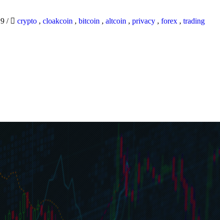
19
/
crypto
,
cloakcoin
,
bitcoin
,
altcoin
,
privacy
,
forex
,
trading