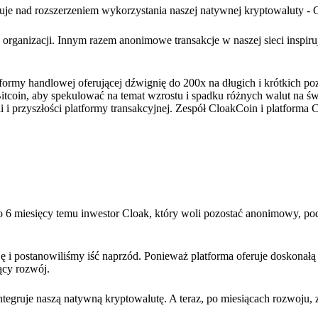
cuje nad rozszerzeniem wykorzystania naszej natywnej kryptowaluty - 
organizacji. Innym razem anonimowe transakcje w naszej sieci inspiru
tformy handlowej oferującej dźwignię do 200x na długich i krótkich po
coin, aby spekulować na temat wzrostu i spadku różnych walut na św
 i przyszłości platformy transakcyjnej. Zespół CloakCoin i platforma
o 6 miesięcy temu inwestor Cloak, który woli pozostać anonimowy, pod
i postanowiliśmy iść naprzód. Ponieważ platforma oferuje doskonałą
ący rozwój.
ntegruje naszą natywną kryptowalutę. A teraz, po miesiącach rozwoju