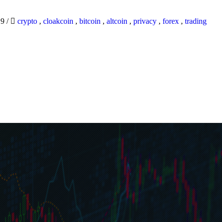
19
/
crypto
,
cloakcoin
,
bitcoin
,
altcoin
,
privacy
,
forex
,
trading