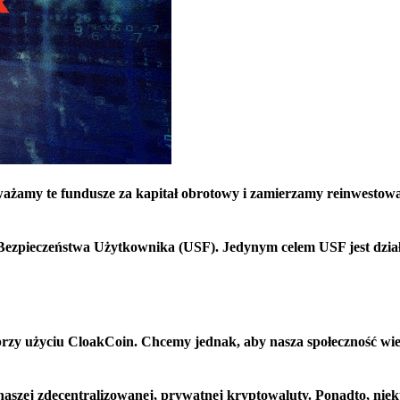
ażamy te fundusze za kapitał obrotowy i zamierzamy reinwestowa
Bezpieczeństwa Użytkownika (USF). Jedynym celem USF jest dział
przy użyciu CloakCoin. Chcemy jednak, aby nasza społeczność wied
naszej zdecentralizowanej, prywatnej kryptowaluty. Ponadto, niek