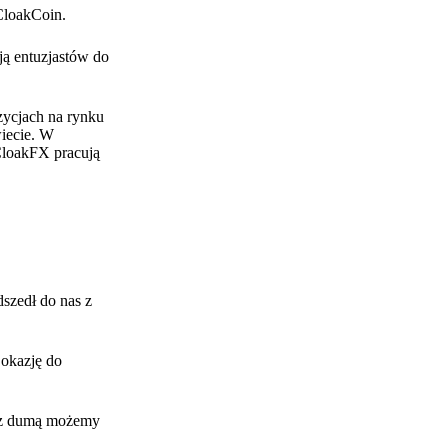
CloakCoin.
ją entuzjastów do
zycjach na rynku
iecie. W
 CloakFX pracują
szedł do nas z
 okazję do
, z dumą możemy