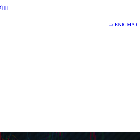
🕵‍♂
ENIGMA Ch