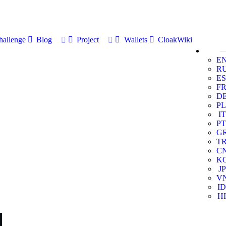
allenge
Blog
Project
Wallets
CloakWiki
E
R
ES
F
D
PL
IT
PT
G
T
C
K
JP
V
ID
HI