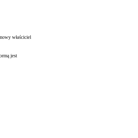
imowy właściciel
ormą jest