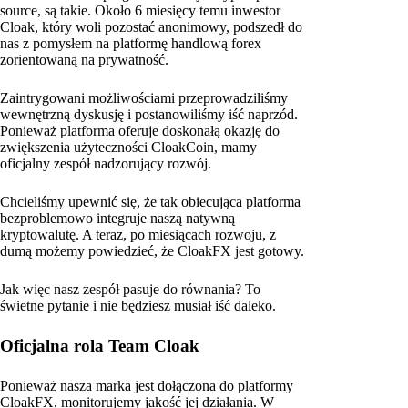
source, są takie. Około 6 miesięcy temu inwestor
Cloak, który woli pozostać anonimowy, podszedł do
nas z pomysłem na platformę handlową forex
zorientowaną na prywatność.
Zaintrygowani możliwościami przeprowadziliśmy
wewnętrzną dyskusję i postanowiliśmy iść naprzód.
Ponieważ platforma oferuje doskonałą okazję do
zwiększenia użyteczności CloakCoin, mamy
oficjalny zespół nadzorujący rozwój.
Chcieliśmy upewnić się, że tak obiecująca platforma
bezproblemowo integruje naszą natywną
kryptowalutę. A teraz, po miesiącach rozwoju, z
dumą możemy powiedzieć, że CloakFX jest gotowy.
Jak więc nasz zespół pasuje do równania? To
świetne pytanie i nie będziesz musiał iść daleko.
Oficjalna rola Team Cloak
Ponieważ nasza marka jest dołączona do platformy
CloakFX, monitorujemy jakość jej działania. W