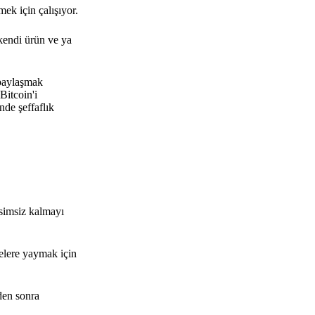
mek için çalışıyor.
kendi ürün ve ya
 paylaşmak
Bitcoin'i
nde şeffaflık
isimsiz kalmayı
lelere yaymak için
den sonra