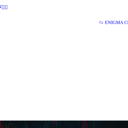
🕵‍♂
ENIGMA Ch