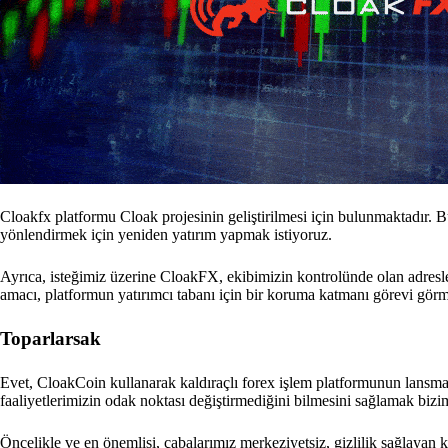
Cloakfx platformu Cloak projesinin geliştirilmesi için bulunmaktadır. 
yönlendirmek için yeniden yatırım yapmak istiyoruz.
Ayrıca, isteğimiz üzerine CloakFX, ekibimizin kontrolünde olan adresle
amacı, platformun yatırımcı tabanı için bir koruma katmanı görevi görm
Toparlarsak
Evet, CloakCoin kullanarak kaldıraçlı forex işlem platformunun lans
faaliyetlerimizin odak noktası değiştirmediğini bilmesini sağlamak biz
Öncelikle ve en önemlisi, çabalarımız merkeziyetsiz, gizlilik sağlayan