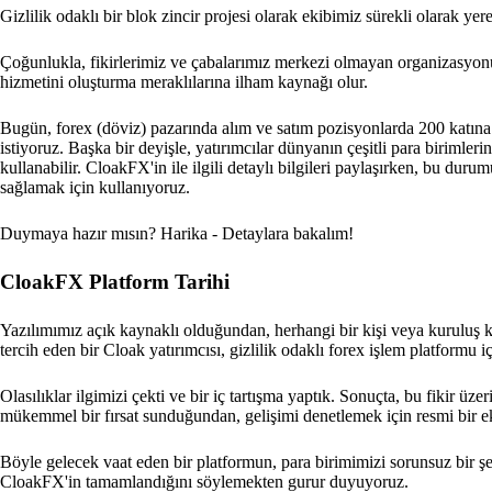
Gizlilik odaklı bir blok zincir projesi olarak ekibimiz sürekli olarak ye
Çoğunlukla, fikirlerimiz ve çabalarımız merkezi olmayan organizasyon
hizmetini oluşturma meraklılarına ilham kaynağı olur.
Bugün, forex (döviz) pazarında alım ve satım pozisyonlarda 200 katına k
istiyoruz. Başka bir deyişle, yatırımcılar dünyanın çeşitli para biriml
kullanabilir. CloakFX'in ile ilgili detaylı bilgileri paylaşırken, bu d
sağlamak için kullanıyoruz.
Duymaya hazır mısın? Harika - Detaylara bakalım!
CloakFX Platform Tarihi
Yazılımımız açık kaynaklı olduğundan, herhangi bir kişi veya kuruluş ko
tercih eden bir Cloak yatırımcısı, gizlilik odaklı forex işlem platformu içi
Olasılıklar ilgimizi çekti ve bir iç tartışma yaptık. Sonuçta, bu fikir ü
mükemmel bir fırsat sunduğundan, gelişimi denetlemek için resmi bir ek
Böyle gelecek vaat eden bir platformun, para birimimizi sorunsuz bir şe
CloakFX'in tamamlandığını söylemekten gurur duyuyoruz.