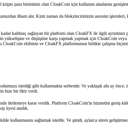
rel kripto para birimimiz olan CloakCoin için kullanım alanlarını genişlet
umuzdan ilham alır. Kimi zaman da blokzincirimizin anonim işlemleri, 
adar kaldıraç sağlayan bir platform olan CloakFX ile ilgili ayrıntıları
erinin yükselişine ve düşüşüne karşı yapmak yapmak için CloakCoin veya 
urumu CloakCoin ekibinin ve CloakFX platformunun birlikte çalışma biçimi
dumuzu istediği gibi kullanmakta serbesttir. Ve yaklaşık altı ay önce, 
n bize bir fikir verdi.
zerinde ilerlemeye karar verdik. Platform CloakCoin'in hizmetini geniş kit
ip üyesi atadık.
kilde kullanmasını sağlamak istedik. Ve şimdi, aylarca süren geliştirme