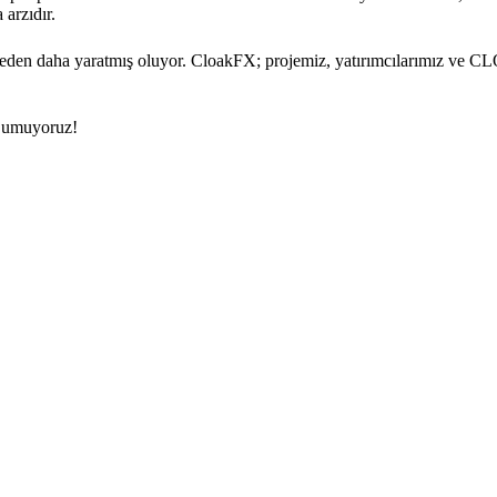
 arzıdır.
neden daha yaratmış oluyor. CloakFX; projemiz, yatırımcılarımız ve C
i umuyoruz!