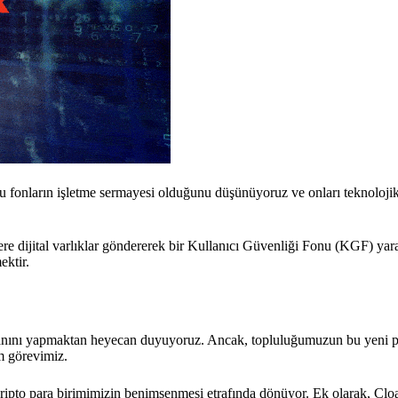
Bu fonların işletme sermayesi olduğunu düşünüyoruz ve onları teknoloji
re dijital varlıklar göndererek bir Kullanıcı Güvenliği Fonu (KGF) yar
ektir.
manını yapmaktan heyecan duyuyoruz. Ancak, topluluğumuzun bu yeni p
im görevimiz.
 kripto para birimimizin benimsenmesi etrafında dönüyor. Ek olarak, Clo