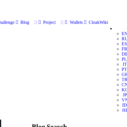
allenge
Blog
Project
Wallets
CloakWiki
E
R
ES
F
D
PL
IT
PT
G
T
C
K
JP
V
ID
HI
Blog Search