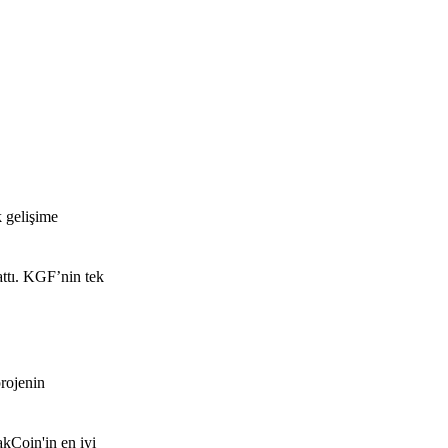
k gelişime
attı. KGF’nin tek
rojenin
akCoin'in en iyi