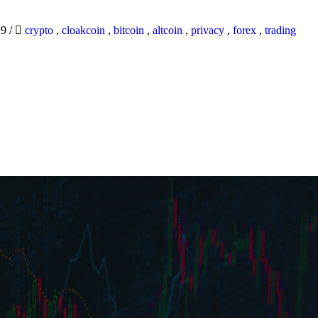
19
/
crypto
,
cloakcoin
,
bitcoin
,
altcoin
,
privacy
,
forex
,
trading