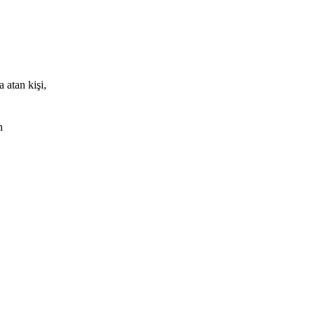
 atan kişi,
n