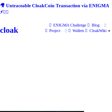
🎥 Untraceable CloakCoin Transaction via ENIGMA
⚡🕵‍♂
ENIGMA Challenge
Blog
cloak
Project
Wallets
CloakWiki