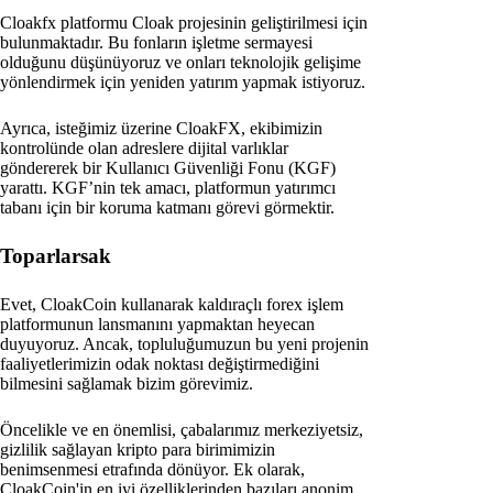
Cloakfx platformu Cloak projesinin geliştirilmesi için
bulunmaktadır. Bu fonların işletme sermayesi
olduğunu düşünüyoruz ve onları teknolojik gelişime
yönlendirmek için yeniden yatırım yapmak istiyoruz.
Ayrıca, isteğimiz üzerine CloakFX, ekibimizin
kontrolünde olan adreslere dijital varlıklar
göndererek bir Kullanıcı Güvenliği Fonu (KGF)
yarattı. KGF’nin tek amacı, platformun yatırımcı
tabanı için bir koruma katmanı görevi görmektir.
Toparlarsak
Evet, CloakCoin kullanarak kaldıraçlı forex işlem
platformunun lansmanını yapmaktan heyecan
duyuyoruz. Ancak, topluluğumuzun bu yeni projenin
faaliyetlerimizin odak noktası değiştirmediğini
bilmesini sağlamak bizim görevimiz.
Öncelikle ve en önemlisi, çabalarımız merkeziyetsiz,
gizlilik sağlayan kripto para birimimizin
benimsenmesi etrafında dönüyor. Ek olarak,
CloakCoin'in en iyi özelliklerinden bazıları anonim