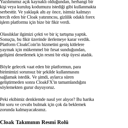
Yazılımımız açık kaynaklı olduğundan, herhangi bir
kişi veya kuruluş kodumuzu istediği gibi kullanmakta
serbesttir. Ve yaklaşık altı ay önce, isimsiz kalmayı
tercih eden bir Cloak yatırımcısı, gizlilik odaklı forex
işlem platformu için bize bir fikir verdi.
Olasılıklar ilgimizi çekti ve bir iç tartışma yaptık.
Sonuçta, bu fikir üzerinde ilerlemeye karar verdik.
Platform CloakCoin'in hizmetini geniş kitlelere
yaymak için mükemmel bir fırsat sunduğundan,
gelişimi denetlemek için resmi bir ekip üyesi atadık.
Böyle gelecek vaat eden bir platformun, para
birimimizi sorunsuz bir şekilde kullanmasını
sağlamak istedik. Ve şimdi, aylarca süren
geliştirmeden sonra CloakFX'in tamamlandığını
söylemekten gurur duyuyoruz.
Peki ekibimiz denklemde nasıl yer alıyor? Bu harika
bir soru ve cevabı bulmak için çok da beklemek
zorunda kalmayacaksınız.
Cloak Takımının Resmi Rolü