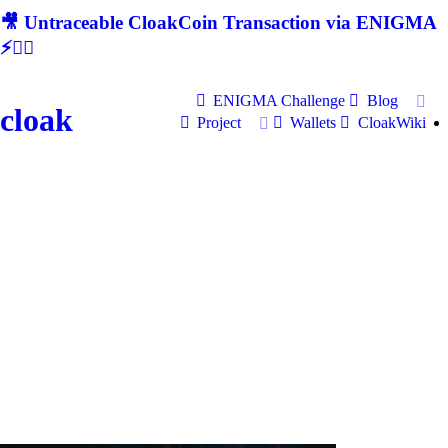
🎥 Untraceable CloakCoin Transaction via ENIGMA
⚡🕵‍♂
ENIGMA Challenge
Blog
cloak
Project
Wallets
CloakWiki