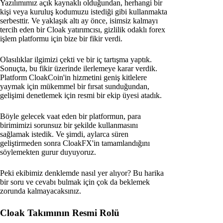
Yazılımımız açık kaynaklı olduğundan, herhangi bir
kişi veya kuruluş kodumuzu istediği gibi kullanmakta
serbesttir. Ve yaklaşık altı ay önce, isimsiz kalmayı
tercih eden bir Cloak yatırımcısı, gizlilik odaklı forex
işlem platformu için bize bir fikir verdi.
Olasılıklar ilgimizi çekti ve bir iç tartışma yaptık.
Sonuçta, bu fikir üzerinde ilerlemeye karar verdik.
Platform CloakCoin'in hizmetini geniş kitlelere
yaymak için mükemmel bir fırsat sunduğundan,
gelişimi denetlemek için resmi bir ekip üyesi atadık.
Böyle gelecek vaat eden bir platformun, para
birimimizi sorunsuz bir şekilde kullanmasını
sağlamak istedik. Ve şimdi, aylarca süren
geliştirmeden sonra CloakFX'in tamamlandığını
söylemekten gurur duyuyoruz.
Peki ekibimiz denklemde nasıl yer alıyor? Bu harika
bir soru ve cevabı bulmak için çok da beklemek
zorunda kalmayacaksınız.
Cloak Takımının Resmi Rolü