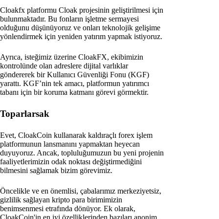
Cloakfx platformu Cloak projesinin geliştirilmesi için
bulunmaktadır. Bu fonların işletme sermayesi
olduğunu düşünüyoruz ve onları teknolojik gelişime
yönlendirmek için yeniden yatırım yapmak istiyoruz.
Ayrıca, isteğimiz üzerine CloakFX, ekibimizin
kontrolünde olan adreslere dijital varlıklar
göndererek bir Kullanıcı Güvenliği Fonu (KGF)
yarattı. KGF’nin tek amacı, platformun yatırımcı
tabanı için bir koruma katmanı görevi görmektir.
Toparlarsak
Evet, CloakCoin kullanarak kaldıraçlı forex işlem
platformunun lansmanını yapmaktan heyecan
duyuyoruz. Ancak, topluluğumuzun bu yeni projenin
faaliyetlerimizin odak noktası değiştirmediğini
bilmesini sağlamak bizim görevimiz.
Öncelikle ve en önemlisi, çabalarımız merkeziyetsiz,
gizlilik sağlayan kripto para birimimizin
benimsenmesi etrafında dönüyor. Ek olarak,
CloakCoin'in en iyi özelliklerinden bazıları anonim