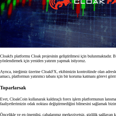
Cloakfx platformu Cloak projesinin geliştirilmesi için bulunmaktadır. 
yönlendirmek için yeniden yatırım yapmak istiyoruz.
Ayrıca, isteğimiz üzerine CloakFX, ekibimizin kontrolünde olan adresle
amacı, platformun yatırımcı tabanı için bir koruma katmanı görevi görm
Toparlarsak
Evet, CloakCoin kullanarak kaldıraçlı forex işlem platformunun lans
faaliyetlerimizin odak noktası değiştirmediğini bilmesini sağlamak biz
Öncelikle ve en önemlisi, çabalarımız merkeziyetsiz, gizlilik sağlayan