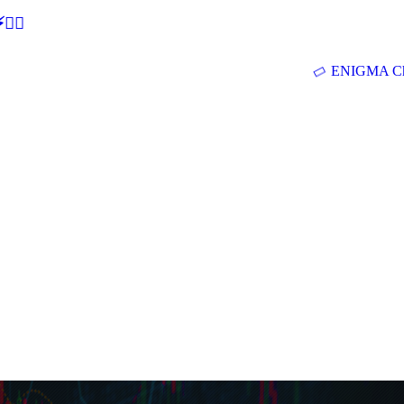
🕵‍♂
ENIGMA Ch