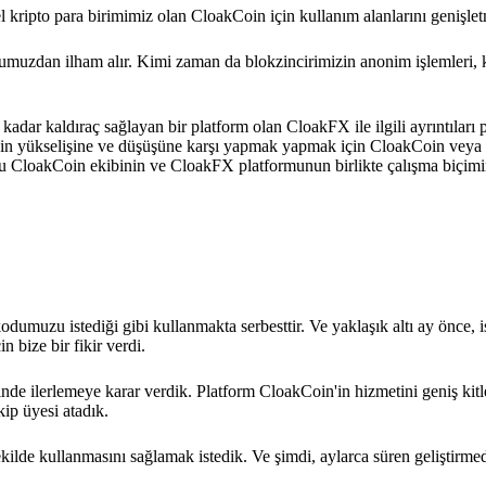
rel kripto para birimimiz olan CloakCoin için kullanım alanlarını genişlet
umuzdan ilham alır. Kimi zaman da blokzincirimizin anonim işlemleri, 
adar kaldıraç sağlayan bir platform olan CloakFX ile ilgili ayrıntıları
erinin yükselişine ve düşüşüne karşı yapmak yapmak için CloakCoin veya 
urumu CloakCoin ekibinin ve CloakFX platformunun birlikte çalışma biçimi
dumuzu istediği gibi kullanmakta serbesttir. Ve yaklaşık altı ay önce, 
n bize bir fikir verdi.
zerinde ilerlemeye karar verdik. Platform CloakCoin'in hizmetini geniş kit
ip üyesi atadık.
kilde kullanmasını sağlamak istedik. Ve şimdi, aylarca süren geliştirme