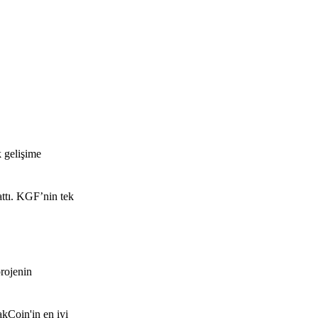
k gelişime
attı. KGF’nin tek
rojenin
akCoin'in en iyi