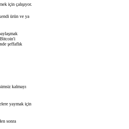
mek için çalışıyor.
kendi ürün ve ya
 paylaşmak
Bitcoin'i
nde şeffaflık
isimsiz kalmayı
lelere yaymak için
den sonra