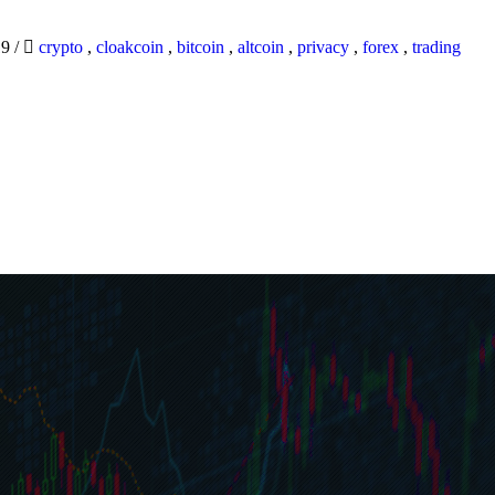
19
/
crypto
,
cloakcoin
,
bitcoin
,
altcoin
,
privacy
,
forex
,
trading