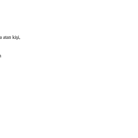
 atan kişi,
n