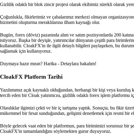
Gizlilik odaklı bir blok zincir projesi olarak ekibimiz sürekli olarak ye
Çoğunlukla, fikirlerimiz ve çabalarımız merkezi olmayan organizasyon
hizmetini oluşturma meraklılarına ilham kaynağı olur.
Bugün, forex (döviz) pazarında alım ve satım pozisyonlarda 200 katına k
istiyoruz. Başka bir deyişle, yatırımcılar dünyanın çeşitli para biriml
kullanabilir. CloakFX'in ile ilgili detaylı bilgileri paylaşırken, bu d
sağlamak için kullanıyoruz.
Duymaya hazır mısın? Harika - Detaylara bakalım!
CloakFX Platform Tarihi
Yazılımımız açık kaynaklı olduğundan, herhangi bir kişi veya kuruluş ko
tercih eden bir Cloak yatırımcısı, gizlilik odaklı forex işlem platformu içi
Olasılıklar ilgimizi çekti ve bir iç tartışma yaptık. Sonuçta, bu fikir ü
mükemmel bir fırsat sunduğundan, gelişimi denetlemek için resmi bir ek
Böyle gelecek vaat eden bir platformun, para birimimizi sorunsuz bir şe
CloakFX'in tamamlandığını söylemekten gurur duyuyoruz.