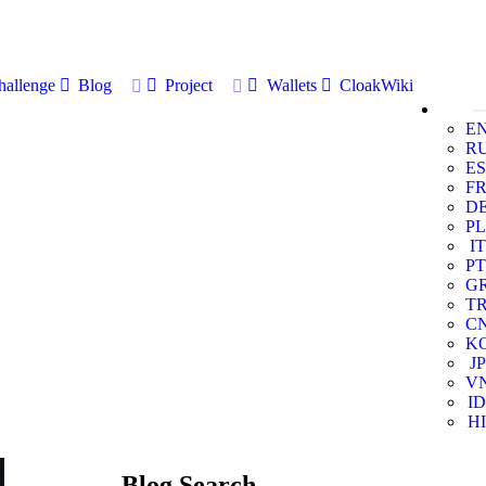
allenge
Blog
Project
Wallets
CloakWiki
E
R
ES
F
D
PL
IT
PT
G
T
C
K
JP
V
ID
HI
Blog Search