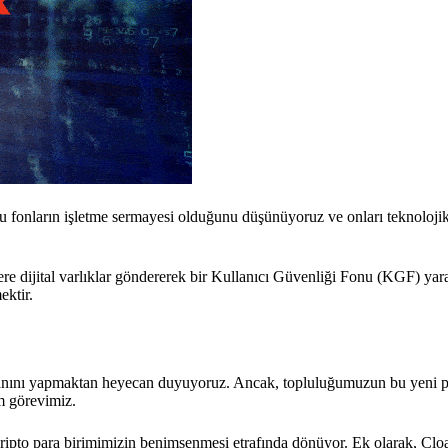
Bu fonların işletme sermayesi olduğunu düşünüyoruz ve onları teknoloji
re dijital varlıklar göndererek bir Kullanıcı Güvenliği Fonu (KGF) yar
ektir.
manını yapmaktan heyecan duyuyoruz. Ancak, topluluğumuzun bu yeni p
im görevimiz.
 kripto para birimimizin benimsenmesi etrafında dönüyor. Ek olarak, Clo