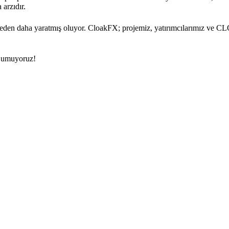
 arzıdır.
neden daha yaratmış oluyor. CloakFX; projemiz, yatırımcılarımız ve C
i umuyoruz!