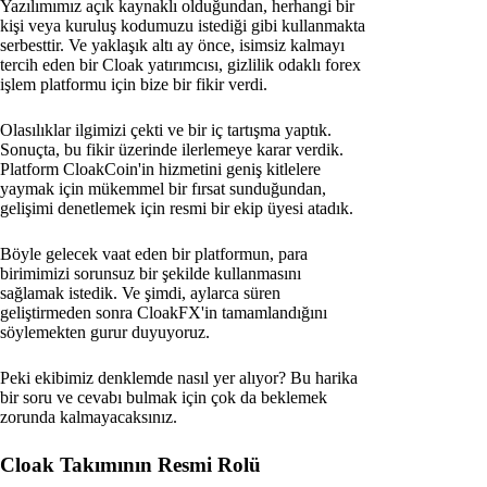
Yazılımımız açık kaynaklı olduğundan, herhangi bir
kişi veya kuruluş kodumuzu istediği gibi kullanmakta
serbesttir. Ve yaklaşık altı ay önce, isimsiz kalmayı
tercih eden bir Cloak yatırımcısı, gizlilik odaklı forex
işlem platformu için bize bir fikir verdi.
Olasılıklar ilgimizi çekti ve bir iç tartışma yaptık.
Sonuçta, bu fikir üzerinde ilerlemeye karar verdik.
Platform CloakCoin'in hizmetini geniş kitlelere
yaymak için mükemmel bir fırsat sunduğundan,
gelişimi denetlemek için resmi bir ekip üyesi atadık.
Böyle gelecek vaat eden bir platformun, para
birimimizi sorunsuz bir şekilde kullanmasını
sağlamak istedik. Ve şimdi, aylarca süren
geliştirmeden sonra CloakFX'in tamamlandığını
söylemekten gurur duyuyoruz.
Peki ekibimiz denklemde nasıl yer alıyor? Bu harika
bir soru ve cevabı bulmak için çok da beklemek
zorunda kalmayacaksınız.
Cloak Takımının Resmi Rolü