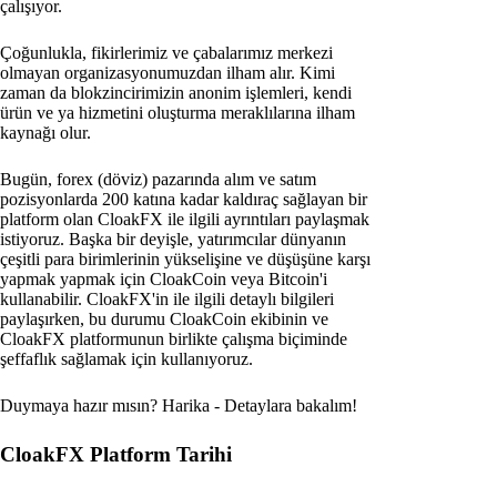
çalışıyor.
Çoğunlukla, fikirlerimiz ve çabalarımız merkezi
olmayan organizasyonumuzdan ilham alır. Kimi
zaman da blokzincirimizin anonim işlemleri, kendi
ürün ve ya hizmetini oluşturma meraklılarına ilham
kaynağı olur.
Bugün, forex (döviz) pazarında alım ve satım
pozisyonlarda 200 katına kadar kaldıraç sağlayan bir
platform olan CloakFX ile ilgili ayrıntıları paylaşmak
istiyoruz. Başka bir deyişle, yatırımcılar dünyanın
çeşitli para birimlerinin yükselişine ve düşüşüne karşı
yapmak yapmak için CloakCoin veya Bitcoin'i
kullanabilir. CloakFX'in ile ilgili detaylı bilgileri
paylaşırken, bu durumu CloakCoin ekibinin ve
CloakFX platformunun birlikte çalışma biçiminde
şeffaflık sağlamak için kullanıyoruz.
Duymaya hazır mısın? Harika - Detaylara bakalım!
CloakFX Platform Tarihi