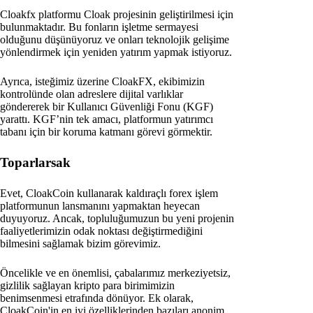
Cloakfx platformu Cloak projesinin geliştirilmesi için
bulunmaktadır. Bu fonların işletme sermayesi
olduğunu düşünüyoruz ve onları teknolojik gelişime
yönlendirmek için yeniden yatırım yapmak istiyoruz.
Ayrıca, isteğimiz üzerine CloakFX, ekibimizin
kontrolünde olan adreslere dijital varlıklar
göndererek bir Kullanıcı Güvenliği Fonu (KGF)
yarattı. KGF’nin tek amacı, platformun yatırımcı
tabanı için bir koruma katmanı görevi görmektir.
Toparlarsak
Evet, CloakCoin kullanarak kaldıraçlı forex işlem
platformunun lansmanını yapmaktan heyecan
duyuyoruz. Ancak, topluluğumuzun bu yeni projenin
faaliyetlerimizin odak noktası değiştirmediğini
bilmesini sağlamak bizim görevimiz.
Öncelikle ve en önemlisi, çabalarımız merkeziyetsiz,
gizlilik sağlayan kripto para birimimizin
benimsenmesi etrafında dönüyor. Ek olarak,
CloakCoin'in en iyi özelliklerinden bazıları anonim