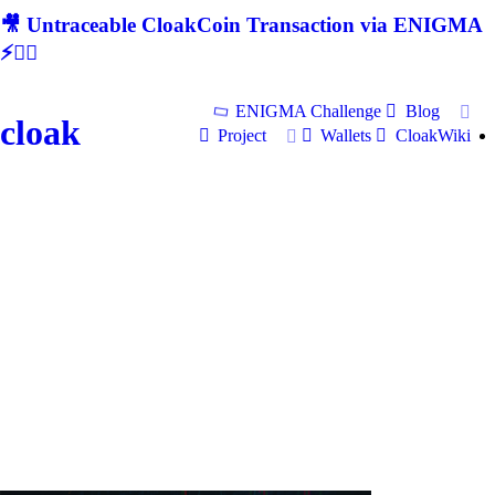
🎥 Untraceable CloakCoin Transaction via ENIGMA
⚡🕵‍♂
ENIGMA Challenge
Blog
cloak
Project
Wallets
CloakWiki