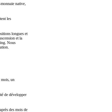
o-monnaie native,
tent les
sitions longues et
ascension et la
ding. Nous
ution.
x mois, un
nité de développer
 après des mois de