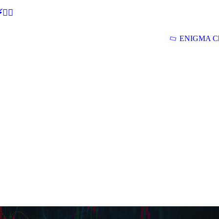
🕵‍♂
ENIGMA Ch