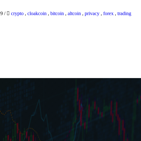
19
/
crypto
,
cloakcoin
,
bitcoin
,
altcoin
,
privacy
,
forex
,
trading