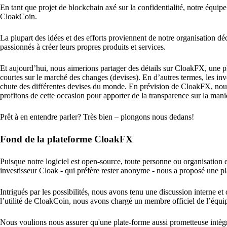
En tant que projet de blockchain axé sur la confidentialité, notre équip
CloakCoin.
La plupart des idées et des efforts proviennent de notre organisation déc
passionnés à créer leurs propres produits et services.
Et aujourd’hui, nous aimerions partager des détails sur CloakFX, une pla
courtes sur le marché des changes (devises). En d’autres termes, les inv
chute des différentes devises du monde. En prévision de CloakFX, nous p
profitons de cette occasion pour apporter de la transparence sur la ma
Prêt à en entendre parler? Très bien – plongons nous dedans!
Fond de la plateforme CloakFX
Puisque notre logiciel est open-source, toute personne ou organisation e
investisseur Cloak - qui préfère rester anonyme - nous a proposé une pla
Intrigués par les possibilités, nous avons tenu une discussion interne et
l’utilité de CloakCoin, nous avons chargé un membre officiel de l’équi
Nous voulions nous assurer qu'une plate-forme aussi prometteuse intèg