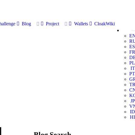
allenge
Blog
Project
Wallets
CloakWiki
E
R
ES
F
D
PL
IT
PT
G
T
C
K
JP
V
ID
HI
Blog Search