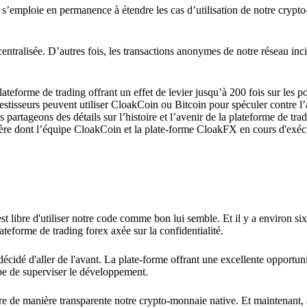
e s’emploie en permanence à étendre les cas d’utilisation de notre crypt
entralisée. D’autres fois, les transactions anonymes de notre réseau inci
teforme de trading offrant un effet de levier jusqu’à 200 fois sur les po
estisseurs peuvent utiliser CloakCoin ou Bitcoin pour spéculer contre l’
artageons des détails sur l’histoire et l’avenir de la plateforme de tra
nière dont l’équipe CloakCoin et la plate-forme CloakFX en cours d'exéc
st libre d'utiliser notre code comme bon lui semble. Et il y a environ si
teforme de trading forex axée sur la confidentialité.
 décidé d'aller de l'avant. La plate-forme offrant une excellente opportu
pe de superviser le développement.
re de manière transparente notre crypto-monnaie native. Et maintenant,