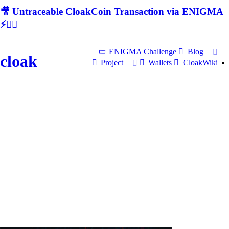
🎥 Untraceable CloakCoin Transaction via ENIGMA
⚡🕵‍♂
ENIGMA Challenge
Blog
cloak
Project
Wallets
CloakWiki