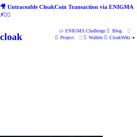
🎥 Untraceable CloakCoin Transaction via ENIGMA
⚡🕵‍♂
ENIGMA Challenge
Blog
cloak
Project
Wallets
CloakWiki