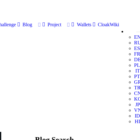
allenge
Blog
Project
Wallets
CloakWiki
E
R
ES
F
D
PL
IT
PT
G
T
C
K
JP
V
ID
HI
Blog Search