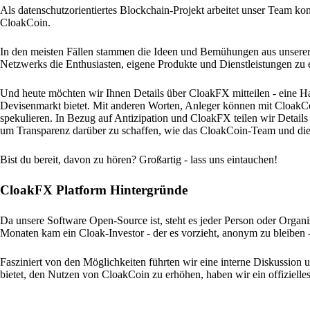
Als datenschutzorientiertes Blockchain-Projekt arbeitet unser Team k
CloakCoin.
In den meisten Fällen stammen die Ideen und Bemühungen aus unserer
Netzwerks die Enthusiasten, eigene Produkte und Dienstleistungen zu 
Und heute möchten wir Ihnen Details über CloakFX mitteilen - eine H
Devisenmarkt bietet. Mit anderen Worten, Anleger können mit CloakC
spekulieren. In Bezug auf Antizipation und CloakFX teilen wir Details
um Transparenz darüber zu schaffen, wie das CloakCoin-Team und di
Bist du bereit, davon zu hören? Großartig - lass uns eintauchen!
CloakFX Platform Hintergründe
Da unsere Software Open-Source ist, steht es jeder Person oder Organ
Monaten kam ein Cloak-Investor - der es vorzieht, anonym zu bleiben - 
Fasziniert von den Möglichkeiten führten wir eine interne Diskussion
bietet, den Nutzen von CloakCoin zu erhöhen, haben wir ein offiziell