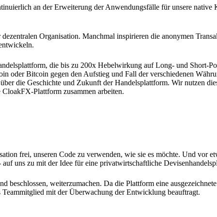
ontinuierlich an der Erweiterung der Anwendungsfälle für unsere nativ
 dezentralen Organisation. Manchmal inspirieren die anonymen Transa
entwickeln.
andelsplattform, die bis zu 200x Hebelwirkung auf Long- und Short-Po
oin oder Bitcoin gegen den Aufstieg und Fall der verschiedenen Währ
 über die Geschichte und Zukunft der Handelsplattform. Wir nutzen die
e CloakFX-Plattform zusammen arbeiten.
isation frei, unseren Code zu verwenden, wie sie es möchte. Und vor e
auf uns zu mit der Idee für eine privatwirtschaftliche Devisenhandelsp
 und beschlossen, weiterzumachen. Da die Plattform eine ausgezeichnet
es Teammitglied mit der Überwachung der Entwicklung beauftragt.