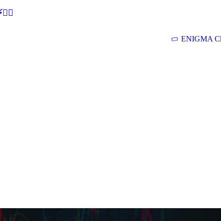
🕵‍♂
ENIGMA Ch