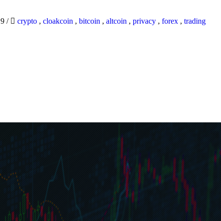
19
/
crypto
,
cloakcoin
,
bitcoin
,
altcoin
,
privacy
,
forex
,
trading