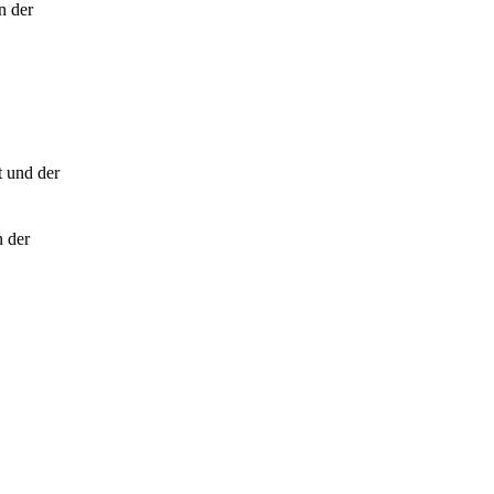
n der
t und der
n der