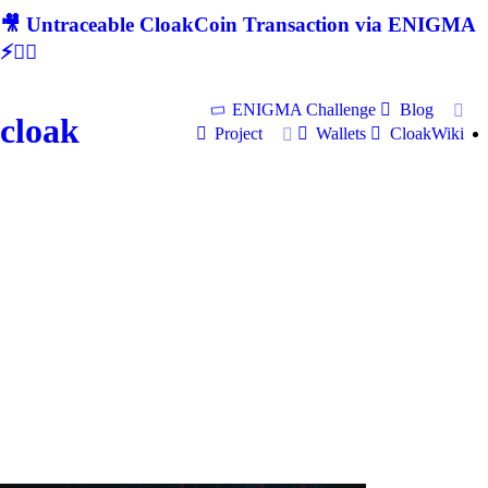
🎥 Untraceable CloakCoin Transaction via ENIGMA
⚡🕵‍♂
ENIGMA Challenge
Blog
cloak
Project
Wallets
CloakWiki