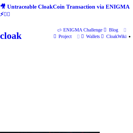
🎥 Untraceable CloakCoin Transaction via ENIGMA
⚡🕵‍♂
ENIGMA Challenge
Blog
cloak
Project
Wallets
CloakWiki