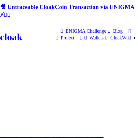
🎥 Untraceable CloakCoin Transaction via ENIGMA
⚡🕵‍♂
ENIGMA Challenge
Blog
cloak
Project
Wallets
CloakWiki