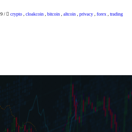
19
/
crypto
,
cloakcoin
,
bitcoin
,
altcoin
,
privacy
,
forex
,
trading