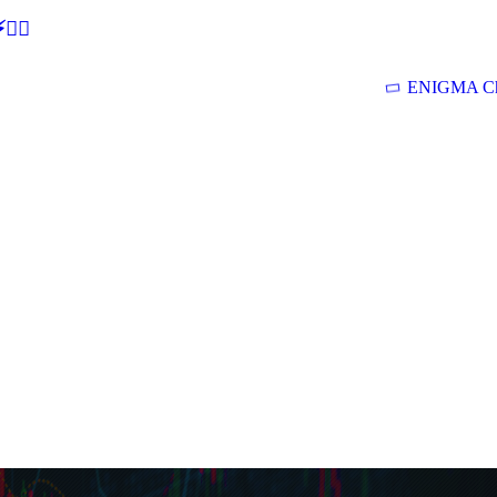
🕵‍♂
ENIGMA Ch