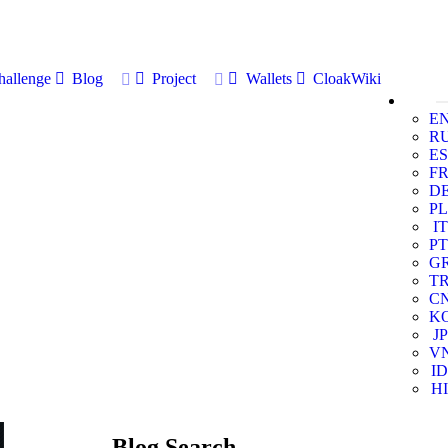
allenge
Blog
Project
Wallets
CloakWiki
E
R
ES
F
D
PL
IT
PT
G
T
C
K
JP
V
ID
HI
Blog Search