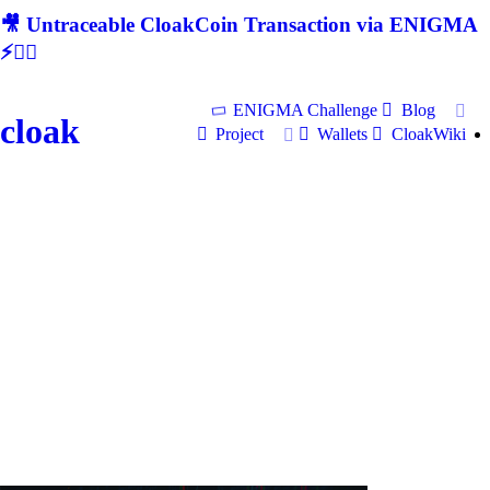
🎥 Untraceable CloakCoin Transaction via ENIGMA
⚡🕵‍♂
ENIGMA Challenge
Blog
cloak
Project
Wallets
CloakWiki