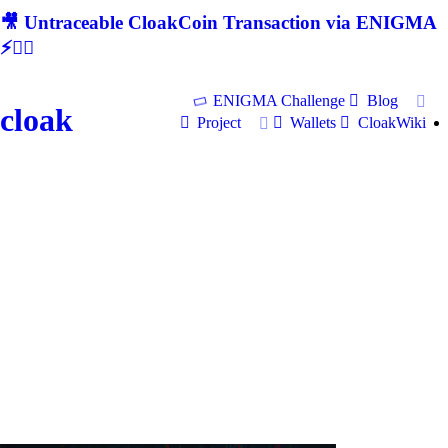
🎥 Untraceable CloakCoin Transaction via ENIGMA
⚡🕵‍♂
ENIGMA Challenge
Blog
cloak
Project
Wallets
CloakWiki