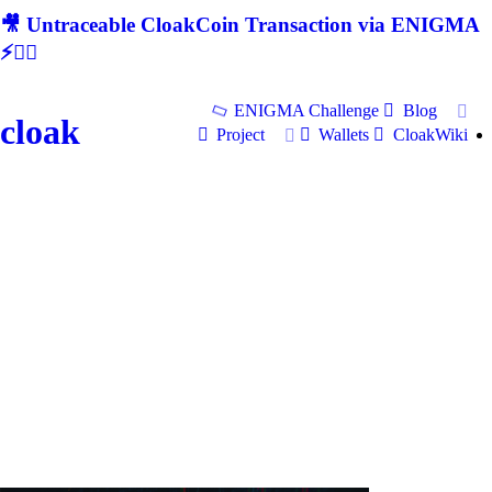
🎥 Untraceable CloakCoin Transaction via ENIGMA
⚡🕵‍♂
ENIGMA Challenge
Blog
cloak
Project
Wallets
CloakWiki