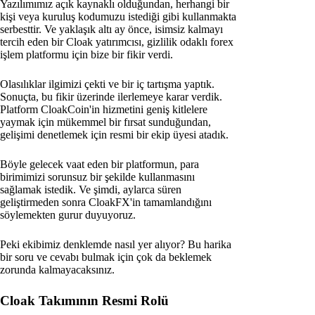
Yazılımımız açık kaynaklı olduğundan, herhangi bir
kişi veya kuruluş kodumuzu istediği gibi kullanmakta
serbesttir. Ve yaklaşık altı ay önce, isimsiz kalmayı
tercih eden bir Cloak yatırımcısı, gizlilik odaklı forex
işlem platformu için bize bir fikir verdi.
Olasılıklar ilgimizi çekti ve bir iç tartışma yaptık.
Sonuçta, bu fikir üzerinde ilerlemeye karar verdik.
Platform CloakCoin'in hizmetini geniş kitlelere
yaymak için mükemmel bir fırsat sunduğundan,
gelişimi denetlemek için resmi bir ekip üyesi atadık.
Böyle gelecek vaat eden bir platformun, para
birimimizi sorunsuz bir şekilde kullanmasını
sağlamak istedik. Ve şimdi, aylarca süren
geliştirmeden sonra CloakFX'in tamamlandığını
söylemekten gurur duyuyoruz.
Peki ekibimiz denklemde nasıl yer alıyor? Bu harika
bir soru ve cevabı bulmak için çok da beklemek
zorunda kalmayacaksınız.
Cloak Takımının Resmi Rolü