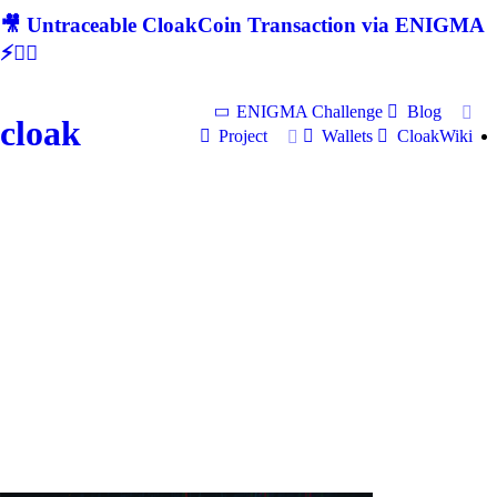
🎥 Untraceable CloakCoin Transaction via ENIGMA
⚡🕵‍♂
ENIGMA Challenge
Blog
cloak
Project
Wallets
CloakWiki