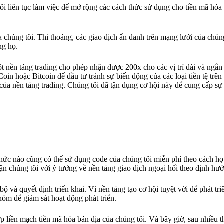
ôi liên tục làm việc để mở rộng các cách thức sử dụng cho tiền mã hóa
a chúng tôi. Thi thoảng, các giao dịch ẩn danh trên mạng lưới của chún
ng họ.
t nền tảng trading cho phép nhận được 200x cho các vị trí dài và ngắn 
oin hoặc Bitcoin để đầu tư tránh sự biến động của các loại tiền tệ trên
i của nền tảng trading. Chúng tôi đã tận dụng cơ hội này để cung cấp s
hức nào cũng có thể sử dụng code của chúng tôi miễn phí theo cách họ
cận chúng tôi với ý tưởng về nền tảng giao dịch ngoại hối theo định hư
bộ và quyết định triển khai. Vì nền tảng tạo cơ hội tuyệt vời để phát tri
óm để giám sát hoạt động phát triển.
liền mạch tiền mã hóa bản địa của chúng tôi. Và bây giờ, sau nhiều th