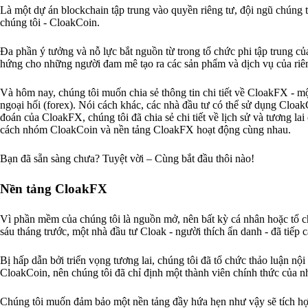
Là một dự án blockchain tập trung vào quyền riêng tư, đội ngũ chúng t
chúng tôi - CloakCoin.
Đa phần ý tưởng và nỗ lực bắt nguồn từ trong tổ chức phi tập trung củ
hứng cho những người đam mê tạo ra các sản phẩm và dịch vụ của riê
Và hôm nay, chúng tôi muốn chia sẻ thông tin chi tiết về CloakFX - mộ
ngoại hối (forex). Nói cách khác, các nhà đầu tư có thể sử dụng CloakC
đoán của CloakFX, chúng tôi đã chia sẻ chi tiết về lịch sử và tương la
cách nhóm CloakCoin và nền tảng CloakFX hoạt động cùng nhau.
Bạn đã sẵn sàng chưa? Tuyệt vời – Cùng bắt đầu thôi nào!
Nền tảng CloakFX
Vì phần mềm của chúng tôi là nguồn mở, nên bất kỳ cá nhân hoặc tổ c
sáu tháng trước, một nhà đầu tư Cloak - người thích ẩn danh - đã tiếp 
Bị hấp dẫn bởi triển vọng tương lai, chúng tôi đã tổ chức thảo luận nội 
CloakCoin, nên chúng tôi đã chỉ định một thành viên chính thức của nh
Chúng tôi muốn đảm bảo một nền tảng đầy hứa hẹn như vậy sẽ tích hợp 