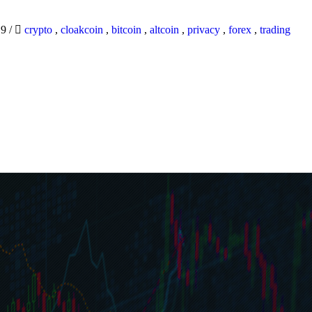
19
/
crypto
,
cloakcoin
,
bitcoin
,
altcoin
,
privacy
,
forex
,
trading