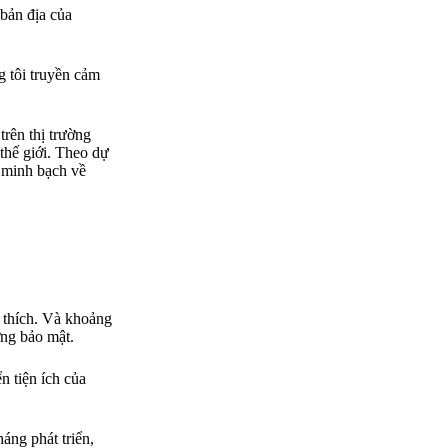
 bản địa của
g tôi truyền cảm
trên thị trường
 thế giới. Theo dự
ự minh bạch về
 thích. Và khoảng
ớng bảo mật.
ển tiện ích của
áng phát triển,