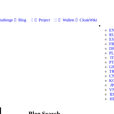
allenge
Blog
Project
Wallets
CloakWiki
E
R
ES
F
D
PL
IT
PT
G
T
C
K
JP
V
ID
HI
Blog Search