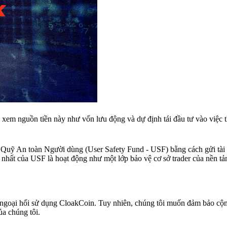
em nguồn tiền này như vốn lưu động và dự định tái đầu tư vào việc th
a Quỹ An toàn Người dùng (User Safety Fund - USF) bằng cách gửi tài 
 nhất của USF là hoạt động như một lớp bảo vệ cơ sở trader của nền tả
ch ngoại hối sử dụng CloakCoin. Tuy nhiên, chúng tôi muốn đảm bảo cộ
ủa chúng tôi.