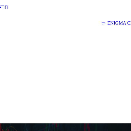
🕵‍♂
ENIGMA Ch