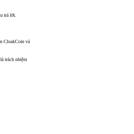
 trả lời.
 án CloakCoin và
là trách nhiệm