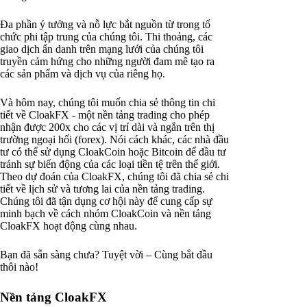
Đa phần ý tưởng và nỗ lực bắt nguồn từ trong tổ
chức phi tập trung của chúng tôi. Thi thoảng, các
giao dịch ẩn danh trên mạng lưới của chúng tôi
truyền cảm hứng cho những người đam mê tạo ra
các sản phẩm và dịch vụ của riêng họ.
Và hôm nay, chúng tôi muốn chia sẻ thông tin chi
tiết về CloakFX - một nền tảng trading cho phép
nhận được 200x cho các vị trí dài và ngắn trên thị
trường ngoại hối (forex). Nói cách khác, các nhà đầu
tư có thể sử dụng CloakCoin hoặc Bitcoin để đầu tư
tránh sự biến động của các loại tiền tệ trên thế giới.
Theo dự đoán của CloakFX, chúng tôi đã chia sẻ chi
tiết về lịch sử và tương lai của nền tảng trading.
Chúng tôi đã tận dụng cơ hội này để cung cấp sự
minh bạch về cách nhóm CloakCoin và nền tảng
CloakFX hoạt động cùng nhau.
Bạn đã sẵn sàng chưa? Tuyệt vời – Cùng bắt đầu
thôi nào!
Nền tảng CloakFX