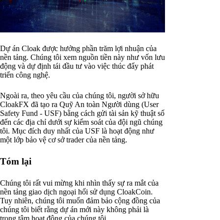
Dự án Cloak được hưởng phần trăm lợi nhuận của
nền tảng. Chúng tôi xem nguồn tiền này như vốn lưu
động và dự định tái đầu tư vào việc thúc đẩy phát
triển công nghệ.
Ngoài ra, theo yêu cầu của chúng tôi, người sở hữu
CloakFX đã tạo ra Quỹ An toàn Người dùng (User
Safety Fund - USF) bằng cách gửi tài sản kỹ thuật số
đến các địa chỉ dưới sự kiểm soát của đội ngũ chúng
tôi. Mục đích duy nhất của USF là hoạt động như
một lớp bảo vệ cơ sở trader của nền tảng.
Tóm lại
Chúng tôi rất vui mừng khi nhìn thấy sự ra mắt của
nền tảng giao dịch ngoại hối sử dụng CloakCoin.
Tuy nhiên, chúng tôi muốn đảm bảo cộng đồng của
chúng tôi biết rằng dự án mới này không phải là
trọng tâm hoạt động của chúng tôi.