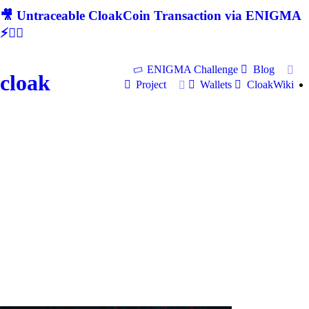
🎥 Untraceable CloakCoin Transaction via ENIGMA
⚡🕵‍♂
ENIGMA Challenge
Blog
cloak
Project
Wallets
CloakWiki