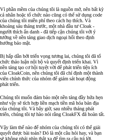
Vì phần mềm của chúng tôi là nguồn mở, nên bất kỳ
cá nhân hoặc tổ chức nào cũng có thể sử dụng code
của chúng tôi miễn phí theo cách họ thích. Và
khoảng sáu tháng trước, một nhà đầu tư Cloak -
người thích ẩn danh - đã tiếp cận chúng tôi với ý
tưởng về nền tảng giao dịch ngoại hối theo định
hướng bảo mật.
Bị hấp dẫn bởi triển vọng tương lai, chúng tôi đã tổ
chức thảo luận nội bộ và quyết định triển khai. Vì
nền tảng tạo cơ hội tuyệt vời để phát triển tiện ích
của CloakCoin, nên chúng tôi đã chỉ định một thành
viên chính thức của nhóm để giám sát hoạt động
phát triển.
Chúng tôi muốn đảm bảo một nền tảng đầy hứa hẹn
như vậy sẽ tích hợp liền mạch tiền mã hóa bản địa
của chúng tôi. Và bây giờ, sau nhiều tháng phát
triển, chúng tôi tự hào nói rằng CloakFX đã hoàn tất.
Vậy làm thế nào để nhóm của chúng tôi có thể giải
quyết được bài toán? Đó là một câu hỏi hay, và bạn
sẽ không phải nhìn thật xa để tìm ra câu trả lời.