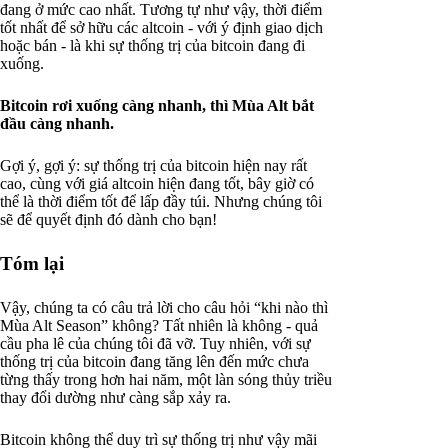
đang ở mức cao nhất. Tương tự như vậy, thời điểm
tốt nhất để sở hữu các altcoin - với ý định giao dịch
hoặc bán - là khi sự thống trị của bitcoin đang đi
xuống.
Bitcoin rơi xuống càng nhanh, thì Mùa Alt bắt
đầu càng nhanh.
Gợi ý, gợi ý: sự thống trị của bitcoin hiện nay rất
cao, cùng với giá altcoin hiện đang tốt, bây giờ có
thể là thời điểm tốt để lấp đầy túi. Nhưng chúng tôi
sẽ để quyết định đó dành cho bạn!
Tóm lại
Vậy, chúng ta có câu trả lời cho câu hỏi “khi nào thì
Mùa Alt Season” không? Tất nhiên là không - quả
cầu pha lê của chúng tôi đã vỡ. Tuy nhiên, với sự
thống trị của bitcoin đang tăng lên đến mức chưa
từng thấy trong hơn hai năm, một làn sóng thủy triều
thay đổi dường như càng sắp xảy ra.
Bitcoin không thể duy trì sự thống trị như vậy mãi