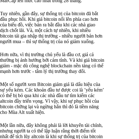
MarCap lên mức cao nhất trong 28 tháng.
Tuy nhiên, gần đây, sự thống trị của bitcoin đã bắt
đầu phục hồi. Khi giá bitcoin nổi lên phía cao hơn
của biểu đồ, việc bán ra bắt đầu khi các nhà giao
dịch chốt lãi. Và, một cách tự nhiên, khi nhiều
bitcoin tái gia nhập thị trường - nhiều người bán hơn
người mua – thì sự thống trị của nó giảm xuống.
Hơn nữa, vì thị trường chủ yếu là đầu cơ, giá cả
thường bị ảnh hưởng bởi cảm tính. Và khi giá bitcoin
giảm - mặc dù công nghệ blockchain nền tảng có thể
mạnh hơn trước - tâm lý thị trường thay đổi.
Một số người xem Bitcoin giảm giá là dấu hiệu của
sự yếu kém. Các khoản đầu tư được coi là ’yếu kém’
có thể bị bỏ qua khi các nhà đầu tư tìm kiếm các
altcoin đầy triển vọng. Vì vậy, khi sự phục hồi của
bitcoin chững lại và ngừng hẳn thì đó là tiềm năng
cho Mùa Alt xuất hiện.
Một lần nữa, đây không phải là lời khuyên tài chính,
nhưng người ta có thể lập luận rằng thời điểm tốt
nhất để tích lũy altcoin là khi sự thống trị của bitcoin