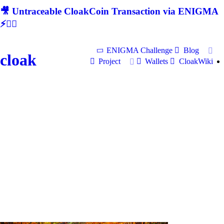
🎥 Untraceable CloakCoin Transaction via ENIGMA
⚡🕵‍♂
ENIGMA Challenge
Blog
cloak
Project
Wallets
CloakWiki