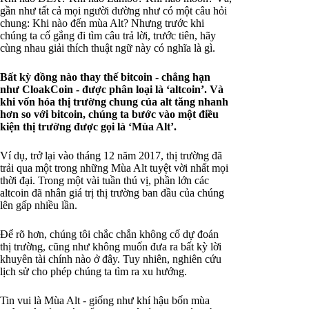
gần như tất cả mọi người dường như có một câu hỏi
chung: Khi nào đến mùa Alt? Nhưng trước khi
chúng ta cố gắng đi tìm câu trả lời, trước tiên, hãy
cùng nhau giải thích thuật ngữ này có nghĩa là gì.
Bất kỳ đồng nào thay thế bitcoin - chẳng hạn
như CloakCoin - được phân loại là ‘altcoin’. Và
khi vốn hóa thị trường chung của alt tăng nhanh
hơn so với bitcoin, chúng ta bước vào một điều
kiện thị trường được gọi là ‘Mùa Alt’.
Ví dụ, trở lại vào tháng 12 năm 2017, thị trường đã
trải qua một trong những Mùa Alt tuyệt vời nhất mọi
thời đại. Trong một vài tuần thú vị, phần lớn các
altcoin đã nhân giá trị thị trường ban đầu của chúng
lên gấp nhiều lần.
Để rõ hơn, chúng tôi chắc chắn không cố dự đoán
thị trường, cũng như không muốn đưa ra bất kỳ lời
khuyên tài chính nào ở đây. Tuy nhiên, nghiên cứu
lịch sử cho phép chúng ta tìm ra xu hướng.
Tin vui là Mùa Alt - giống như khí hậu bốn mùa