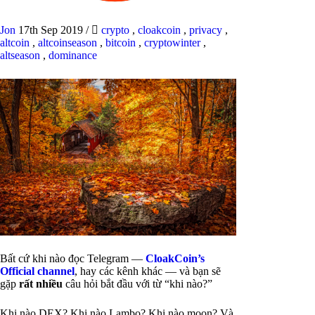
Jon
17th Sep 2019
/
crypto
,
cloakcoin
,
privacy
,
altcoin
,
altcoinseason
,
bitcoin
,
cryptowinter
,
altseason
,
dominance
Bất cứ khi nào đọc Telegram —
CloakCoin’s
Official channel
, hay các kênh khác — và bạn sẽ
gặp
rất nhiều
câu hỏi bắt đầu với từ “khi nào?”
Khi nào DEX? Khi nào Lambo? Khi nào moon? Và,