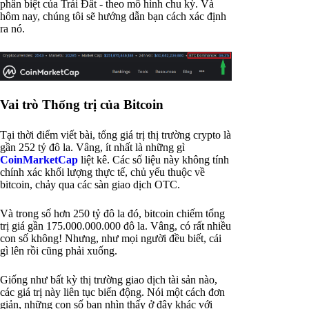
phân biệt của Trái Đất - theo mô hình chu kỳ. Và
hôm nay, chúng tôi sẽ hướng dẫn bạn cách xác định
ra nó.
Vai trò Thống trị của Bitcoin
Tại thời điểm viết bài, tổng giá trị thị trường crypto là
gần 252 tỷ đô la. Vâng, ít nhất là những gì
CoinMarketCap
liệt kê. Các số liệu này không tính
chính xác khối lượng thực tế, chủ yếu thuộc về
bitcoin, chảy qua các sàn giao dịch OTC.
Và trong số hơn 250 tỷ đô la đó, bitcoin chiếm tổng
trị giá gần 175.000.000.000 đô la. Vâng, có rất nhiều
con số không! Nhưng, như mọi người đều biết, cái
gì lên rồi cũng phải xuống.
Giống như bất kỳ thị trường giao dịch tài sản nào,
các giá trị này liên tục biến động. Nói một cách đơn
giản, những con số bạn nhìn thấy ở đây khác với