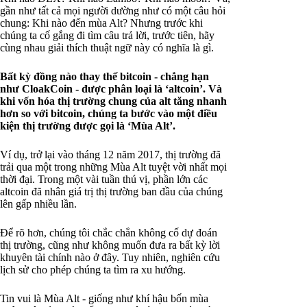
gần như tất cả mọi người dường như có một câu hỏi
chung: Khi nào đến mùa Alt? Nhưng trước khi
chúng ta cố gắng đi tìm câu trả lời, trước tiên, hãy
cùng nhau giải thích thuật ngữ này có nghĩa là gì.
Bất kỳ đồng nào thay thế bitcoin - chẳng hạn
như CloakCoin - được phân loại là ‘altcoin’. Và
khi vốn hóa thị trường chung của alt tăng nhanh
hơn so với bitcoin, chúng ta bước vào một điều
kiện thị trường được gọi là ‘Mùa Alt’.
Ví dụ, trở lại vào tháng 12 năm 2017, thị trường đã
trải qua một trong những Mùa Alt tuyệt vời nhất mọi
thời đại. Trong một vài tuần thú vị, phần lớn các
altcoin đã nhân giá trị thị trường ban đầu của chúng
lên gấp nhiều lần.
Để rõ hơn, chúng tôi chắc chắn không cố dự đoán
thị trường, cũng như không muốn đưa ra bất kỳ lời
khuyên tài chính nào ở đây. Tuy nhiên, nghiên cứu
lịch sử cho phép chúng ta tìm ra xu hướng.
Tin vui là Mùa Alt - giống như khí hậu bốn mùa