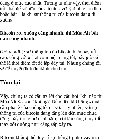
đang ở mức cao nhất. Tương tự như vậy, thời điểm
tốt nhất để sở hữu các altcoin - với ý định giao dịch
hoặc bán - là khi sự thống trị của bitcoin đang đi
xuống.
Bitcoin rơi xuống càng nhanh, thì Mùa Alt bắt
đầu càng nhanh.
Gợi ý, gợi ý: sự thống trị của bitcoin hiện nay rất
cao, cùng với giá altcoin hiện đang tốt, bây giờ có
thể là thời điểm tốt để lấp đầy túi. Nhưng chúng tôi
sẽ để quyết định đó dành cho bạn!
Tóm lại
Vậy, chúng ta có câu trả lời cho câu hỏi “khi nào thì
Mùa Alt Season” không? Tất nhiên là không - quả
cầu pha lê của chúng tôi đã vỡ. Tuy nhiên, với sự
thống trị của bitcoin đang tăng lên đến mức chưa
từng thấy trong hơn hai năm, một làn sóng thủy triều
thay đổi dường như càng sắp xảy ra.
Bitcoin không thể duy trì sự thống trị như vậy mãi