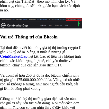
phân biệt của Trái Đất - theo mô hình chu kỳ. Và
hôm nay, chúng tôi sẽ hướng dẫn bạn cách xác định
ra nó.
Vai trò Thống trị của Bitcoin
Tại thời điểm viết bài, tổng giá trị thị trường crypto là
gần 252 tỷ đô la. Vâng, ít nhất là những gì
CoinMarketCap
liệt kê. Các số liệu này không tính
chính xác khối lượng thực tế, chủ yếu thuộc về
bitcoin, chảy qua các sàn giao dịch OTC.
Và trong số hơn 250 tỷ đô la đó, bitcoin chiếm tổng
trị giá gần 175.000.000.000 đô la. Vâng, có rất nhiều
con số không! Nhưng, như mọi người đều biết, cái
gì lên rồi cũng phải xuống.
Giống như bất kỳ thị trường giao dịch tài sản nào,
các giá trị này liên tục biến động. Nói một cách đơn
giản, những con số bạn nhìn thấy ở đây khác với