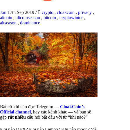
Jon
17th Sep 2019
/
crypto
,
cloakcoin
,
privacy
,
altcoin
,
altcoinseason
,
bitcoin
,
cryptowinter
,
altseason
,
dominance
Bất cứ khi nào đọc Telegram —
CloakCoin’s
Official channel
, hay các kênh khác — và bạn sẽ
gặp
rất nhiều
câu hỏi bắt đầu với từ “khi nào?”
Khi nào DEX? Khi nào Lambo? Khi nào moon? Và,