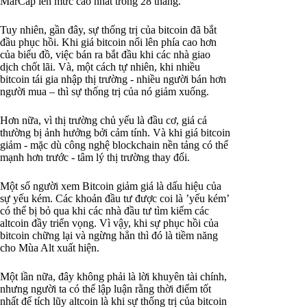
MarCap lên mức cao nhất trong 28 tháng.
Tuy nhiên, gần đây, sự thống trị của bitcoin đã bắt
đầu phục hồi. Khi giá bitcoin nổi lên phía cao hơn
của biểu đồ, việc bán ra bắt đầu khi các nhà giao
dịch chốt lãi. Và, một cách tự nhiên, khi nhiều
bitcoin tái gia nhập thị trường - nhiều người bán hơn
người mua – thì sự thống trị của nó giảm xuống.
Hơn nữa, vì thị trường chủ yếu là đầu cơ, giá cả
thường bị ảnh hưởng bởi cảm tính. Và khi giá bitcoin
giảm - mặc dù công nghệ blockchain nền tảng có thể
mạnh hơn trước - tâm lý thị trường thay đổi.
Một số người xem Bitcoin giảm giá là dấu hiệu của
sự yếu kém. Các khoản đầu tư được coi là ’yếu kém’
có thể bị bỏ qua khi các nhà đầu tư tìm kiếm các
altcoin đầy triển vọng. Vì vậy, khi sự phục hồi của
bitcoin chững lại và ngừng hẳn thì đó là tiềm năng
cho Mùa Alt xuất hiện.
Một lần nữa, đây không phải là lời khuyên tài chính,
nhưng người ta có thể lập luận rằng thời điểm tốt
nhất để tích lũy altcoin là khi sự thống trị của bitcoin