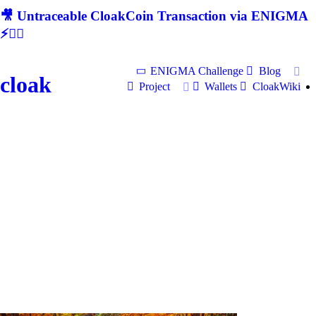
🎥 Untraceable CloakCoin Transaction via ENIGMA
⚡🕵‍♂
ENIGMA Challenge
Blog
cloak
Project
Wallets
CloakWiki