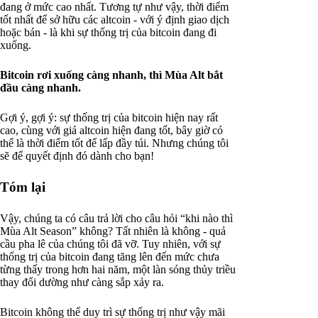
đang ở mức cao nhất. Tương tự như vậy, thời điểm
tốt nhất để sở hữu các altcoin - với ý định giao dịch
hoặc bán - là khi sự thống trị của bitcoin đang đi
xuống.
Bitcoin rơi xuống càng nhanh, thì Mùa Alt bắt
đầu càng nhanh.
Gợi ý, gợi ý: sự thống trị của bitcoin hiện nay rất
cao, cùng với giá altcoin hiện đang tốt, bây giờ có
thể là thời điểm tốt để lấp đầy túi. Nhưng chúng tôi
sẽ để quyết định đó dành cho bạn!
Tóm lại
Vậy, chúng ta có câu trả lời cho câu hỏi “khi nào thì
Mùa Alt Season” không? Tất nhiên là không - quả
cầu pha lê của chúng tôi đã vỡ. Tuy nhiên, với sự
thống trị của bitcoin đang tăng lên đến mức chưa
từng thấy trong hơn hai năm, một làn sóng thủy triều
thay đổi dường như càng sắp xảy ra.
Bitcoin không thể duy trì sự thống trị như vậy mãi