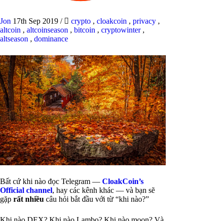
Jon
17th Sep 2019
/
crypto
,
cloakcoin
,
privacy
,
altcoin
,
altcoinseason
,
bitcoin
,
cryptowinter
,
altseason
,
dominance
Bất cứ khi nào đọc Telegram —
CloakCoin’s
Official channel
, hay các kênh khác — và bạn sẽ
gặp
rất nhiều
câu hỏi bắt đầu với từ “khi nào?”
Khi nào DEX? Khi nào Lambo? Khi nào moon? Và,