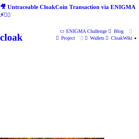
🎥 Untraceable CloakCoin Transaction via ENIGMA
⚡🕵‍♂
ENIGMA Challenge
Blog
cloak
Project
Wallets
CloakWiki