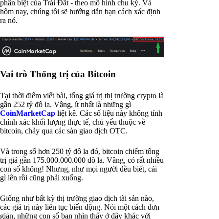
phân biệt của Trái Đất - theo mô hình chu kỳ. Và
hôm nay, chúng tôi sẽ hướng dẫn bạn cách xác định
ra nó.
Vai trò Thống trị của Bitcoin
Tại thời điểm viết bài, tổng giá trị thị trường crypto là
gần 252 tỷ đô la. Vâng, ít nhất là những gì
CoinMarketCap
liệt kê. Các số liệu này không tính
chính xác khối lượng thực tế, chủ yếu thuộc về
bitcoin, chảy qua các sàn giao dịch OTC.
Và trong số hơn 250 tỷ đô la đó, bitcoin chiếm tổng
trị giá gần 175.000.000.000 đô la. Vâng, có rất nhiều
con số không! Nhưng, như mọi người đều biết, cái
gì lên rồi cũng phải xuống.
Giống như bất kỳ thị trường giao dịch tài sản nào,
các giá trị này liên tục biến động. Nói một cách đơn
giản, những con số bạn nhìn thấy ở đây khác với