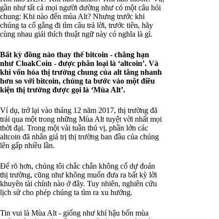
gần như tất cả mọi người dường như có một câu hỏi
chung: Khi nào đến mùa Alt? Nhưng trước khi
chúng ta cố gắng đi tìm câu trả lời, trước tiên, hãy
cùng nhau giải thích thuật ngữ này có nghĩa là gì.
Bất kỳ đồng nào thay thế bitcoin - chẳng hạn
như CloakCoin - được phân loại là ‘altcoin’. Và
khi vốn hóa thị trường chung của alt tăng nhanh
hơn so với bitcoin, chúng ta bước vào một điều
kiện thị trường được gọi là ‘Mùa Alt’.
Ví dụ, trở lại vào tháng 12 năm 2017, thị trường đã
trải qua một trong những Mùa Alt tuyệt vời nhất mọi
thời đại. Trong một vài tuần thú vị, phần lớn các
altcoin đã nhân giá trị thị trường ban đầu của chúng
lên gấp nhiều lần.
Để rõ hơn, chúng tôi chắc chắn không cố dự đoán
thị trường, cũng như không muốn đưa ra bất kỳ lời
khuyên tài chính nào ở đây. Tuy nhiên, nghiên cứu
lịch sử cho phép chúng ta tìm ra xu hướng.
Tin vui là Mùa Alt - giống như khí hậu bốn mùa