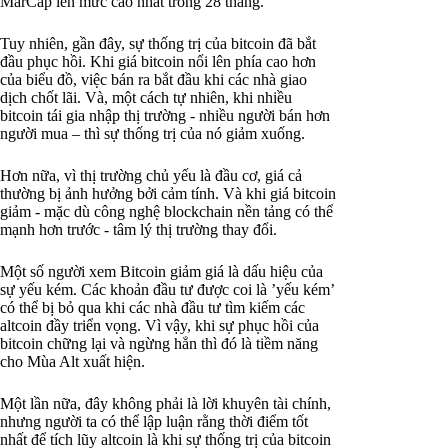
MarCap lên mức cao nhất trong 28 tháng.
Tuy nhiên, gần đây, sự thống trị của bitcoin đã bắt
đầu phục hồi. Khi giá bitcoin nổi lên phía cao hơn
của biểu đồ, việc bán ra bắt đầu khi các nhà giao
dịch chốt lãi. Và, một cách tự nhiên, khi nhiều
bitcoin tái gia nhập thị trường - nhiều người bán hơn
người mua – thì sự thống trị của nó giảm xuống.
Hơn nữa, vì thị trường chủ yếu là đầu cơ, giá cả
thường bị ảnh hưởng bởi cảm tính. Và khi giá bitcoin
giảm - mặc dù công nghệ blockchain nền tảng có thể
mạnh hơn trước - tâm lý thị trường thay đổi.
Một số người xem Bitcoin giảm giá là dấu hiệu của
sự yếu kém. Các khoản đầu tư được coi là ’yếu kém’
có thể bị bỏ qua khi các nhà đầu tư tìm kiếm các
altcoin đầy triển vọng. Vì vậy, khi sự phục hồi của
bitcoin chững lại và ngừng hẳn thì đó là tiềm năng
cho Mùa Alt xuất hiện.
Một lần nữa, đây không phải là lời khuyên tài chính,
nhưng người ta có thể lập luận rằng thời điểm tốt
nhất để tích lũy altcoin là khi sự thống trị của bitcoin