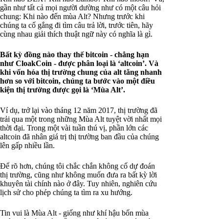
gần như tất cả mọi người dường như có một câu hỏi
chung: Khi nào đến mùa Alt? Nhưng trước khi
chúng ta cố gắng đi tìm câu trả lời, trước tiên, hãy
cùng nhau giải thích thuật ngữ này có nghĩa là gì.
Bất kỳ đồng nào thay thế bitcoin - chẳng hạn
như CloakCoin - được phân loại là ‘altcoin’. Và
khi vốn hóa thị trường chung của alt tăng nhanh
hơn so với bitcoin, chúng ta bước vào một điều
kiện thị trường được gọi là ‘Mùa Alt’.
Ví dụ, trở lại vào tháng 12 năm 2017, thị trường đã
trải qua một trong những Mùa Alt tuyệt vời nhất mọi
thời đại. Trong một vài tuần thú vị, phần lớn các
altcoin đã nhân giá trị thị trường ban đầu của chúng
lên gấp nhiều lần.
Để rõ hơn, chúng tôi chắc chắn không cố dự đoán
thị trường, cũng như không muốn đưa ra bất kỳ lời
khuyên tài chính nào ở đây. Tuy nhiên, nghiên cứu
lịch sử cho phép chúng ta tìm ra xu hướng.
Tin vui là Mùa Alt - giống như khí hậu bốn mùa