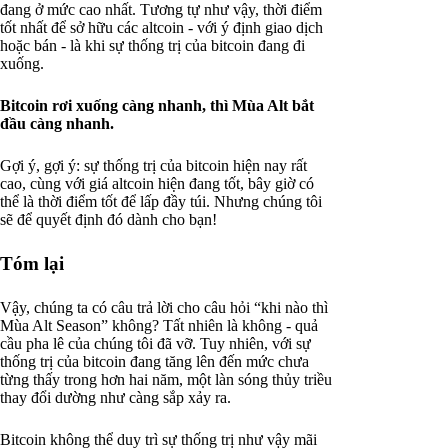
đang ở mức cao nhất. Tương tự như vậy, thời điểm
tốt nhất để sở hữu các altcoin - với ý định giao dịch
hoặc bán - là khi sự thống trị của bitcoin đang đi
xuống.
Bitcoin rơi xuống càng nhanh, thì Mùa Alt bắt
đầu càng nhanh.
Gợi ý, gợi ý: sự thống trị của bitcoin hiện nay rất
cao, cùng với giá altcoin hiện đang tốt, bây giờ có
thể là thời điểm tốt để lấp đầy túi. Nhưng chúng tôi
sẽ để quyết định đó dành cho bạn!
Tóm lại
Vậy, chúng ta có câu trả lời cho câu hỏi “khi nào thì
Mùa Alt Season” không? Tất nhiên là không - quả
cầu pha lê của chúng tôi đã vỡ. Tuy nhiên, với sự
thống trị của bitcoin đang tăng lên đến mức chưa
từng thấy trong hơn hai năm, một làn sóng thủy triều
thay đổi dường như càng sắp xảy ra.
Bitcoin không thể duy trì sự thống trị như vậy mãi