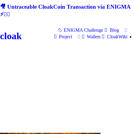
🎥 Untraceable CloakCoin Transaction via ENIGMA
⚡🕵‍♂
ENIGMA Challenge
Blog
cloak
Project
Wallets
CloakWiki