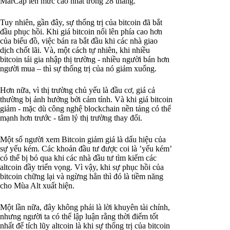
MarCap lên mức cao nhất trong 28 tháng.
Tuy nhiên, gần đây, sự thống trị của bitcoin đã bắt
đầu phục hồi. Khi giá bitcoin nổi lên phía cao hơn
của biểu đồ, việc bán ra bắt đầu khi các nhà giao
dịch chốt lãi. Và, một cách tự nhiên, khi nhiều
bitcoin tái gia nhập thị trường - nhiều người bán hơn
người mua – thì sự thống trị của nó giảm xuống.
Hơn nữa, vì thị trường chủ yếu là đầu cơ, giá cả
thường bị ảnh hưởng bởi cảm tính. Và khi giá bitcoin
giảm - mặc dù công nghệ blockchain nền tảng có thể
mạnh hơn trước - tâm lý thị trường thay đổi.
Một số người xem Bitcoin giảm giá là dấu hiệu của
sự yếu kém. Các khoản đầu tư được coi là ’yếu kém’
có thể bị bỏ qua khi các nhà đầu tư tìm kiếm các
altcoin đầy triển vọng. Vì vậy, khi sự phục hồi của
bitcoin chững lại và ngừng hẳn thì đó là tiềm năng
cho Mùa Alt xuất hiện.
Một lần nữa, đây không phải là lời khuyên tài chính,
nhưng người ta có thể lập luận rằng thời điểm tốt
nhất để tích lũy altcoin là khi sự thống trị của bitcoin