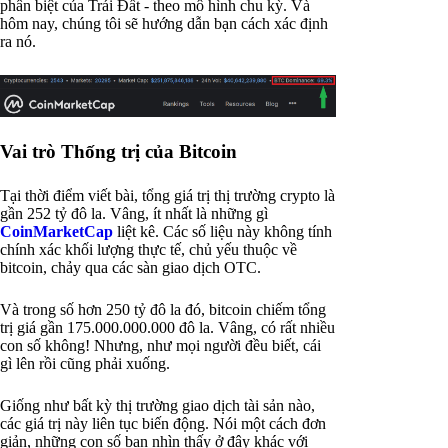
phân biệt của Trái Đất - theo mô hình chu kỳ. Và
hôm nay, chúng tôi sẽ hướng dẫn bạn cách xác định
ra nó.
Vai trò Thống trị của Bitcoin
Tại thời điểm viết bài, tổng giá trị thị trường crypto là
gần 252 tỷ đô la. Vâng, ít nhất là những gì
CoinMarketCap
liệt kê. Các số liệu này không tính
chính xác khối lượng thực tế, chủ yếu thuộc về
bitcoin, chảy qua các sàn giao dịch OTC.
Và trong số hơn 250 tỷ đô la đó, bitcoin chiếm tổng
trị giá gần 175.000.000.000 đô la. Vâng, có rất nhiều
con số không! Nhưng, như mọi người đều biết, cái
gì lên rồi cũng phải xuống.
Giống như bất kỳ thị trường giao dịch tài sản nào,
các giá trị này liên tục biến động. Nói một cách đơn
giản, những con số bạn nhìn thấy ở đây khác với