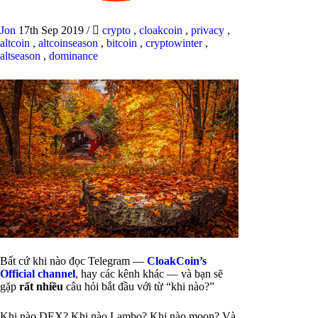
Jon
17th Sep 2019
/
crypto
,
cloakcoin
,
privacy
,
altcoin
,
altcoinseason
,
bitcoin
,
cryptowinter
,
altseason
,
dominance
Bất cứ khi nào đọc Telegram —
CloakCoin’s
Official channel
, hay các kênh khác — và bạn sẽ
gặp
rất nhiều
câu hỏi bắt đầu với từ “khi nào?”
Khi nào DEX? Khi nào Lambo? Khi nào moon? Và,