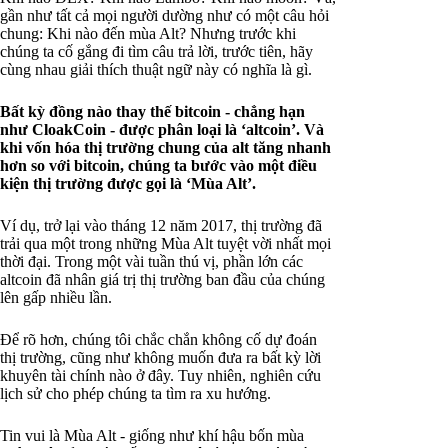
gần như tất cả mọi người dường như có một câu hỏi
chung: Khi nào đến mùa Alt? Nhưng trước khi
chúng ta cố gắng đi tìm câu trả lời, trước tiên, hãy
cùng nhau giải thích thuật ngữ này có nghĩa là gì.
Bất kỳ đồng nào thay thế bitcoin - chẳng hạn
như CloakCoin - được phân loại là ‘altcoin’. Và
khi vốn hóa thị trường chung của alt tăng nhanh
hơn so với bitcoin, chúng ta bước vào một điều
kiện thị trường được gọi là ‘Mùa Alt’.
Ví dụ, trở lại vào tháng 12 năm 2017, thị trường đã
trải qua một trong những Mùa Alt tuyệt vời nhất mọi
thời đại. Trong một vài tuần thú vị, phần lớn các
altcoin đã nhân giá trị thị trường ban đầu của chúng
lên gấp nhiều lần.
Để rõ hơn, chúng tôi chắc chắn không cố dự đoán
thị trường, cũng như không muốn đưa ra bất kỳ lời
khuyên tài chính nào ở đây. Tuy nhiên, nghiên cứu
lịch sử cho phép chúng ta tìm ra xu hướng.
Tin vui là Mùa Alt - giống như khí hậu bốn mùa