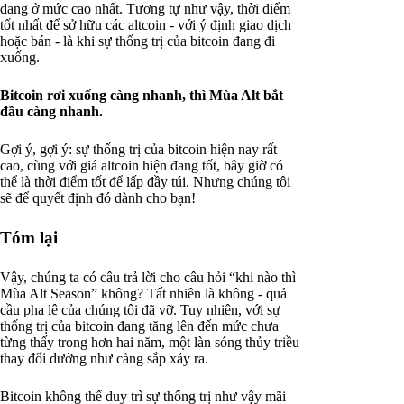
đang ở mức cao nhất. Tương tự như vậy, thời điểm
tốt nhất để sở hữu các altcoin - với ý định giao dịch
hoặc bán - là khi sự thống trị của bitcoin đang đi
xuống.
Bitcoin rơi xuống càng nhanh, thì Mùa Alt bắt
đầu càng nhanh.
Gợi ý, gợi ý: sự thống trị của bitcoin hiện nay rất
cao, cùng với giá altcoin hiện đang tốt, bây giờ có
thể là thời điểm tốt để lấp đầy túi. Nhưng chúng tôi
sẽ để quyết định đó dành cho bạn!
Tóm lại
Vậy, chúng ta có câu trả lời cho câu hỏi “khi nào thì
Mùa Alt Season” không? Tất nhiên là không - quả
cầu pha lê của chúng tôi đã vỡ. Tuy nhiên, với sự
thống trị của bitcoin đang tăng lên đến mức chưa
từng thấy trong hơn hai năm, một làn sóng thủy triều
thay đổi dường như càng sắp xảy ra.
Bitcoin không thể duy trì sự thống trị như vậy mãi