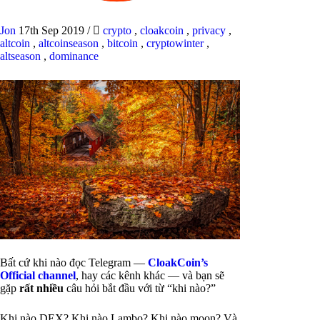
Jon
17th Sep 2019
/
crypto
,
cloakcoin
,
privacy
,
altcoin
,
altcoinseason
,
bitcoin
,
cryptowinter
,
altseason
,
dominance
Bất cứ khi nào đọc Telegram —
CloakCoin’s
Official channel
, hay các kênh khác — và bạn sẽ
gặp
rất nhiều
câu hỏi bắt đầu với từ “khi nào?”
Khi nào DEX? Khi nào Lambo? Khi nào moon? Và,