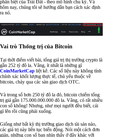
phân biệt của Trái Đất - theo mô hình chu kỳ. Và
hôm nay, chúng tôi sẽ hướng dẫn bạn cách xác định
ra nó.
Vai trò Thống trị của Bitcoin
Tại thời điểm viết bài, tổng giá trị thị trường crypto là
gần 252 tỷ đô la. Vâng, ít nhất là những gì
CoinMarketCap
liệt kê. Các số liệu này không tính
chính xác khối lượng thực tế, chủ yếu thuộc về
bitcoin, chảy qua các sàn giao dịch OTC.
Và trong số hơn 250 tỷ đô la đó, bitcoin chiếm tổng
trị giá gần 175.000.000.000 đô la. Vâng, có rất nhiều
con số không! Nhưng, như mọi người đều biết, cái
gì lên rồi cũng phải xuống.
Giống như bất kỳ thị trường giao dịch tài sản nào,
các giá trị này liên tục biến động. Nói một cách đơn
giản, những con số bạn nhìn thấy ở đây khác với