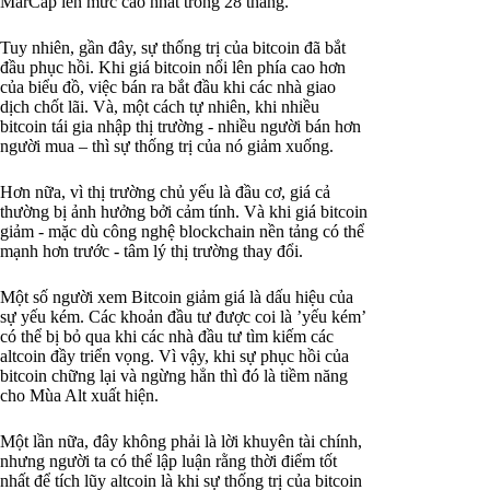
MarCap lên mức cao nhất trong 28 tháng.
Tuy nhiên, gần đây, sự thống trị của bitcoin đã bắt
đầu phục hồi. Khi giá bitcoin nổi lên phía cao hơn
của biểu đồ, việc bán ra bắt đầu khi các nhà giao
dịch chốt lãi. Và, một cách tự nhiên, khi nhiều
bitcoin tái gia nhập thị trường - nhiều người bán hơn
người mua – thì sự thống trị của nó giảm xuống.
Hơn nữa, vì thị trường chủ yếu là đầu cơ, giá cả
thường bị ảnh hưởng bởi cảm tính. Và khi giá bitcoin
giảm - mặc dù công nghệ blockchain nền tảng có thể
mạnh hơn trước - tâm lý thị trường thay đổi.
Một số người xem Bitcoin giảm giá là dấu hiệu của
sự yếu kém. Các khoản đầu tư được coi là ’yếu kém’
có thể bị bỏ qua khi các nhà đầu tư tìm kiếm các
altcoin đầy triển vọng. Vì vậy, khi sự phục hồi của
bitcoin chững lại và ngừng hẳn thì đó là tiềm năng
cho Mùa Alt xuất hiện.
Một lần nữa, đây không phải là lời khuyên tài chính,
nhưng người ta có thể lập luận rằng thời điểm tốt
nhất để tích lũy altcoin là khi sự thống trị của bitcoin