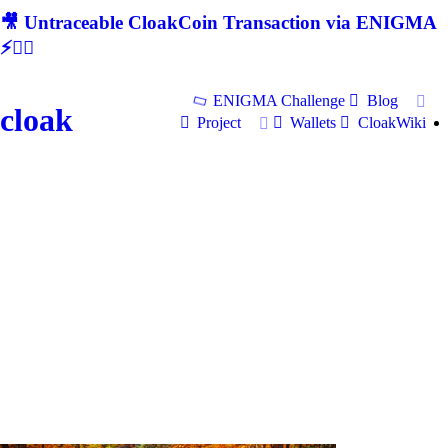
🎥 Untraceable CloakCoin Transaction via ENIGMA
⚡🕵‍♂
ENIGMA Challenge
Blog
cloak
Project
Wallets
CloakWiki