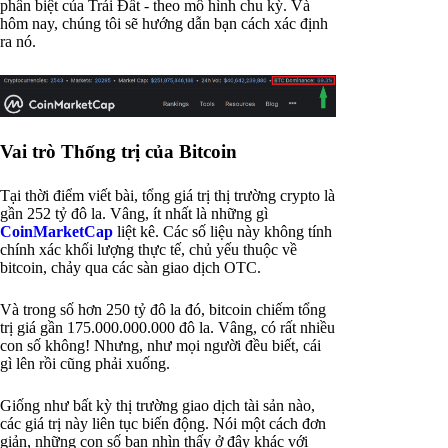
phân biệt của Trái Đất - theo mô hình chu kỳ. Và
hôm nay, chúng tôi sẽ hướng dẫn bạn cách xác định
ra nó.
Vai trò Thống trị của Bitcoin
Tại thời điểm viết bài, tổng giá trị thị trường crypto là
gần 252 tỷ đô la. Vâng, ít nhất là những gì
CoinMarketCap
liệt kê. Các số liệu này không tính
chính xác khối lượng thực tế, chủ yếu thuộc về
bitcoin, chảy qua các sàn giao dịch OTC.
Và trong số hơn 250 tỷ đô la đó, bitcoin chiếm tổng
trị giá gần 175.000.000.000 đô la. Vâng, có rất nhiều
con số không! Nhưng, như mọi người đều biết, cái
gì lên rồi cũng phải xuống.
Giống như bất kỳ thị trường giao dịch tài sản nào,
các giá trị này liên tục biến động. Nói một cách đơn
giản, những con số bạn nhìn thấy ở đây khác với