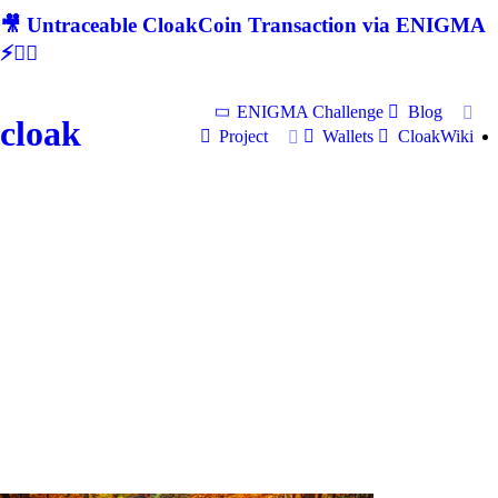
🎥 Untraceable CloakCoin Transaction via ENIGMA
⚡🕵‍♂
ENIGMA Challenge
Blog
cloak
Project
Wallets
CloakWiki