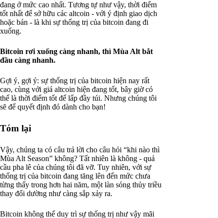
đang ở mức cao nhất. Tương tự như vậy, thời điểm
tốt nhất để sở hữu các altcoin - với ý định giao dịch
hoặc bán - là khi sự thống trị của bitcoin đang đi
xuống.
Bitcoin rơi xuống càng nhanh, thì Mùa Alt bắt
đầu càng nhanh.
Gợi ý, gợi ý: sự thống trị của bitcoin hiện nay rất
cao, cùng với giá altcoin hiện đang tốt, bây giờ có
thể là thời điểm tốt để lấp đầy túi. Nhưng chúng tôi
sẽ để quyết định đó dành cho bạn!
Tóm lại
Vậy, chúng ta có câu trả lời cho câu hỏi “khi nào thì
Mùa Alt Season” không? Tất nhiên là không - quả
cầu pha lê của chúng tôi đã vỡ. Tuy nhiên, với sự
thống trị của bitcoin đang tăng lên đến mức chưa
từng thấy trong hơn hai năm, một làn sóng thủy triều
thay đổi dường như càng sắp xảy ra.
Bitcoin không thể duy trì sự thống trị như vậy mãi