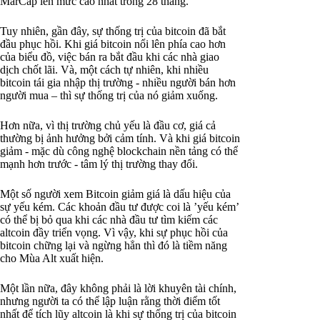
MarCap lên mức cao nhất trong 28 tháng.
Tuy nhiên, gần đây, sự thống trị của bitcoin đã bắt
đầu phục hồi. Khi giá bitcoin nổi lên phía cao hơn
của biểu đồ, việc bán ra bắt đầu khi các nhà giao
dịch chốt lãi. Và, một cách tự nhiên, khi nhiều
bitcoin tái gia nhập thị trường - nhiều người bán hơn
người mua – thì sự thống trị của nó giảm xuống.
Hơn nữa, vì thị trường chủ yếu là đầu cơ, giá cả
thường bị ảnh hưởng bởi cảm tính. Và khi giá bitcoin
giảm - mặc dù công nghệ blockchain nền tảng có thể
mạnh hơn trước - tâm lý thị trường thay đổi.
Một số người xem Bitcoin giảm giá là dấu hiệu của
sự yếu kém. Các khoản đầu tư được coi là ’yếu kém’
có thể bị bỏ qua khi các nhà đầu tư tìm kiếm các
altcoin đầy triển vọng. Vì vậy, khi sự phục hồi của
bitcoin chững lại và ngừng hẳn thì đó là tiềm năng
cho Mùa Alt xuất hiện.
Một lần nữa, đây không phải là lời khuyên tài chính,
nhưng người ta có thể lập luận rằng thời điểm tốt
nhất để tích lũy altcoin là khi sự thống trị của bitcoin