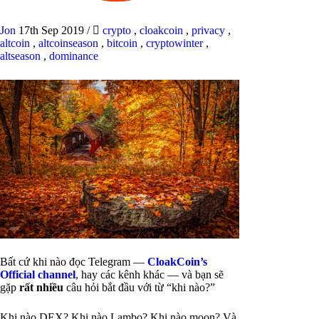
Jon
17th Sep 2019
/
crypto
,
cloakcoin
,
privacy
,
altcoin
,
altcoinseason
,
bitcoin
,
cryptowinter
,
altseason
,
dominance
Bất cứ khi nào đọc Telegram —
CloakCoin’s
Official channel
, hay các kênh khác — và bạn sẽ
gặp
rất nhiều
câu hỏi bắt đầu với từ “khi nào?”
Khi nào DEX? Khi nào Lambo? Khi nào moon? Và,