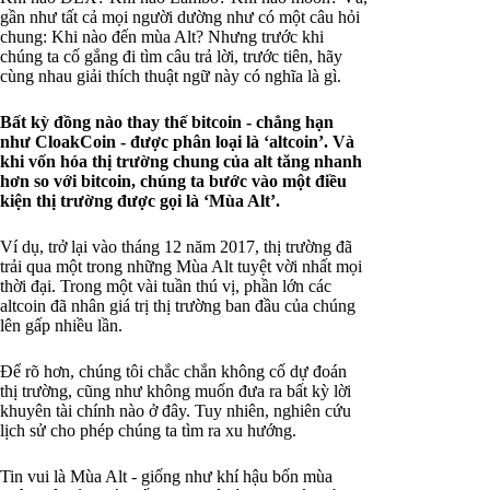
gần như tất cả mọi người dường như có một câu hỏi
chung: Khi nào đến mùa Alt? Nhưng trước khi
chúng ta cố gắng đi tìm câu trả lời, trước tiên, hãy
cùng nhau giải thích thuật ngữ này có nghĩa là gì.
Bất kỳ đồng nào thay thế bitcoin - chẳng hạn
như CloakCoin - được phân loại là ‘altcoin’. Và
khi vốn hóa thị trường chung của alt tăng nhanh
hơn so với bitcoin, chúng ta bước vào một điều
kiện thị trường được gọi là ‘Mùa Alt’.
Ví dụ, trở lại vào tháng 12 năm 2017, thị trường đã
trải qua một trong những Mùa Alt tuyệt vời nhất mọi
thời đại. Trong một vài tuần thú vị, phần lớn các
altcoin đã nhân giá trị thị trường ban đầu của chúng
lên gấp nhiều lần.
Để rõ hơn, chúng tôi chắc chắn không cố dự đoán
thị trường, cũng như không muốn đưa ra bất kỳ lời
khuyên tài chính nào ở đây. Tuy nhiên, nghiên cứu
lịch sử cho phép chúng ta tìm ra xu hướng.
Tin vui là Mùa Alt - giống như khí hậu bốn mùa