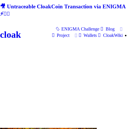
🎥 Untraceable CloakCoin Transaction via ENIGMA
⚡🕵‍♂
ENIGMA Challenge
Blog
cloak
Project
Wallets
CloakWiki