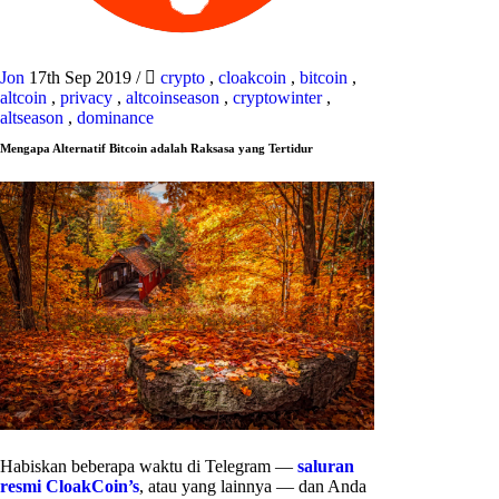
Jon
17th Sep 2019
/
crypto
,
cloakcoin
,
bitcoin
,
altcoin
,
privacy
,
altcoinseason
,
cryptowinter
,
altseason
,
dominance
Mengapa Alternatif Bitcoin adalah Raksasa yang Tertidur
Habiskan beberapa waktu di Telegram —
saluran
resmi CloakCoin’s
, atau yang lainnya — dan Anda