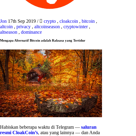
Jon
17th Sep 2019
/
crypto
,
cloakcoin
,
bitcoin
,
altcoin
,
privacy
,
altcoinseason
,
cryptowinter
,
altseason
,
dominance
Mengapa Alternatif Bitcoin adalah Raksasa yang Tertidur
Habiskan beberapa waktu di Telegram —
saluran
resmi CloakCoin’s
, atau yang lainnya — dan Anda