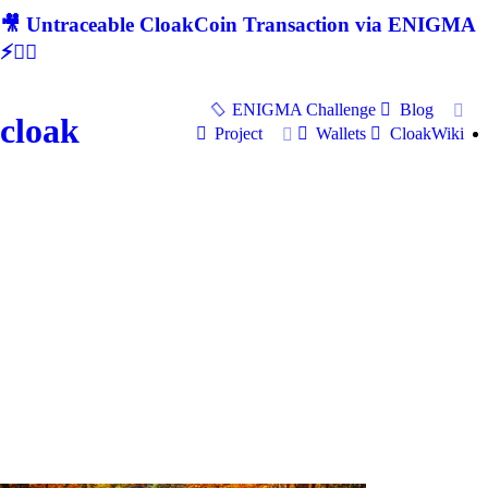
🎥 Untraceable CloakCoin Transaction via ENIGMA
⚡🕵‍♂
ENIGMA Challenge
Blog
cloak
Project
Wallets
CloakWiki