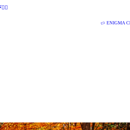
🕵‍♂
ENIGMA Ch