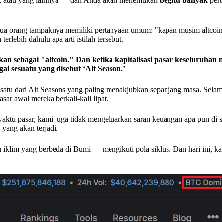
, atau yang lainnya — dan Anda akan menemukan
begitu banyak
pert
 orang tampaknya memiliki pertanyaan umum: "kapan musim altcoin
rlebih dahulu apa arti istilah tersebut.
an sebagai "altcoin." Dan ketika kapitalisasi pasar keseluruhan n
ai sesuatu yang disebut ‘Alt Season.’
satu dari Alt Seasons yang paling menakjubkan sepanjang masa. Sela
ar awal mereka berkali-kali lipat.
aktu pasar, kami juga tidak mengeluarkan saran keuangan apa pun di 
yang akan terjadi.
 iklim yang berbeda di Bumi — mengikuti pola siklus. Dan hari ini, k