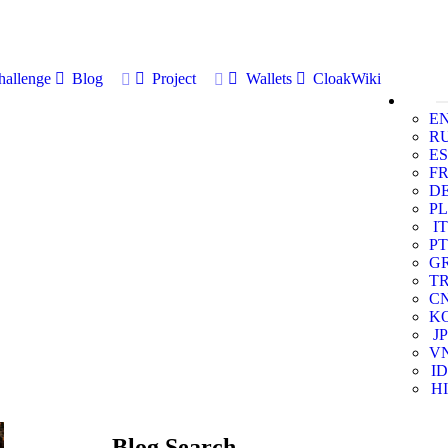
allenge
Blog
Project
Wallets
CloakWiki
E
R
ES
F
D
PL
IT
PT
G
T
C
K
JP
V
ID
HI
Blog Search