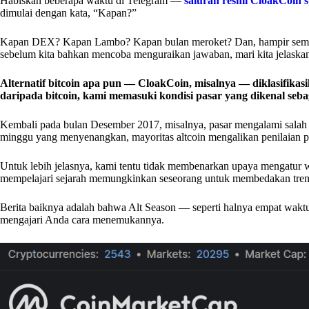
Habiskan beberapa waktu di Telegram —
saluran resmi CloakCoin’s
dimulai dengan kata, “Kapan?”
Kapan DEX? Kapan Lambo? Kapan bulan meroket? Dan, hampir semua
sebelum kita bahkan mencoba menguraikan jawaban, mari kita jelaskan te
Alternatif bitcoin apa pun — CloakCoin, misalnya — diklasifikasik
daripada bitcoin, kami memasuki kondisi pasar yang dikenal sebag
Kembali pada bulan Desember 2017, misalnya, pasar mengalami salah 
minggu yang menyenangkan, mayoritas altcoin mengalikan penilaian pas
Untuk lebih jelasnya, kami tentu tidak membenarkan upaya mengatur w
mempelajari sejarah memungkinkan seseorang untuk membedakan tren 
Berita baiknya adalah bahwa Alt Season — seperti halnya empat waktu
mengajari Anda cara menemukannya.