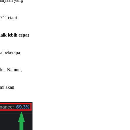
anyaan yang
?" Tetapi
aik lebih cepat
ma beberapa
sini. Namun,
ami akan