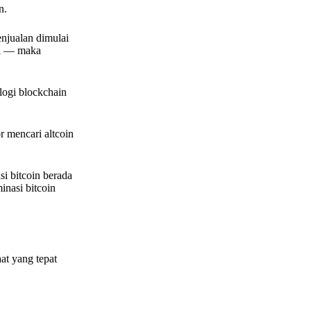
n.
enjualan dimulai
li — maka
logi blockchain
r mencari altcoin
si bitcoin berada
nasi bitcoin
at yang tepat