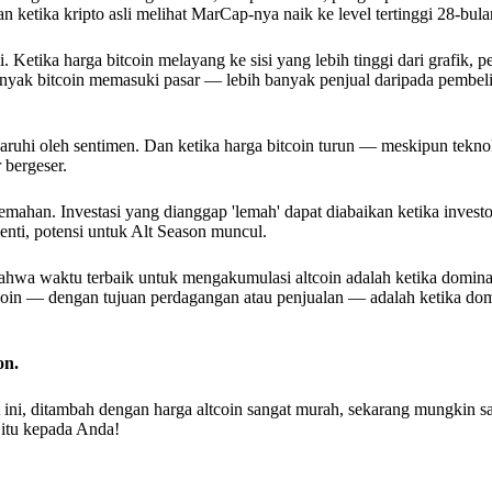
 ketika kripto asli melihat MarCap-nya naik ke level tertinggi 28-bula
 Ketika harga bitcoin melayang ke sisi yang lebih tinggi dari grafik, p
banyak bitcoin memasuki pasar — lebih banyak penjual daripada pembe
ngaruhi oleh sentimen. Dan ketika harga bitcoin turun — meskipun tekno
 bergeser.
mahan. Investasi yang dianggap 'lemah' dapat diabaikan ketika investo
henti, potensi untuk Alt Season muncul.
 bahwa waktu terbaik untuk mengakumulasi altcoin adalah ketika domina
oin — dengan tujuan perdagangan atau penjualan — adalah ketika domi
on.
t ini, ditambah dengan harga altcoin sangat murah, sekarang mungkin sa
 itu kepada Anda!