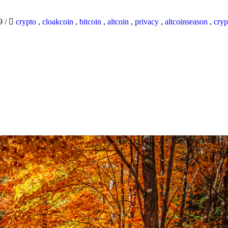
19
/
crypto
,
cloakcoin
,
bitcoin
,
altcoin
,
privacy
,
altcoinseason
,
cryp