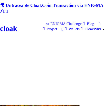
🎥 Untraceable CloakCoin Transaction via ENIGMA
⚡🕵‍♂
ENIGMA Challenge
Blog
cloak
Project
Wallets
CloakWiki