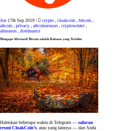
Jon
17th Sep 2019
/
crypto
,
cloakcoin
,
bitcoin
,
altcoin
,
privacy
,
altcoinseason
,
cryptowinter
,
altseason
,
dominance
Mengapa Alternatif Bitcoin adalah Raksasa yang Tertidur
Habiskan beberapa waktu di Telegram —
saluran
resmi CloakCoin’s
, atau yang lainnya — dan Anda